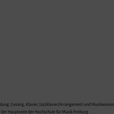
ldung, Gesang, Klavier, Jazzklavier/Arrangement und Musikwissen
 der Hauptseite der Hochschule für Musik Freiburg.