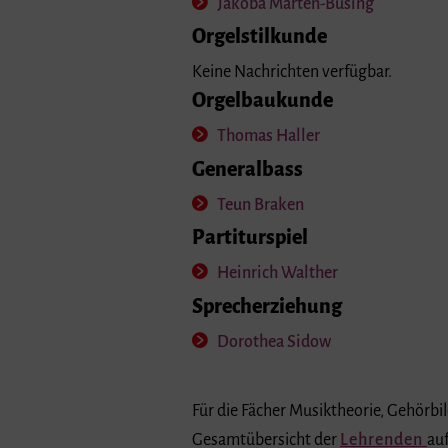
Jakoba Marten-Büsing
Orgelstilkunde
Keine Nachrichten verfügbar.
Orgelbaukunde
Thomas Haller
Generalbass
Teun Braken
Partiturspiel
Heinrich Walther
Sprecherziehung
Dorothea Sidow
Für die Fächer Musiktheorie, Gehörbi
Gesamtübersicht der
Lehrenden
auf