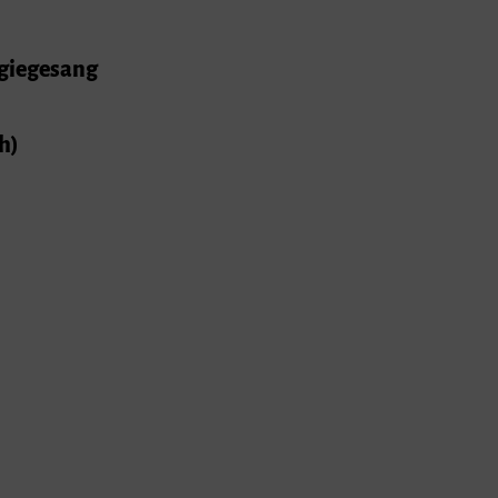
rgiegesang
h)