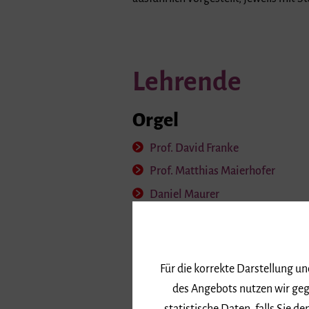
Lehrende
Orgel
Prof. David Franke
Prof. Matthias Maierhofer
Daniel Maurer
Liturgisches Orgelsp
Für die korrekte Darstellung u
Prof. David Franke
des Angebots nutzen wir geg
Julian Beutmiller