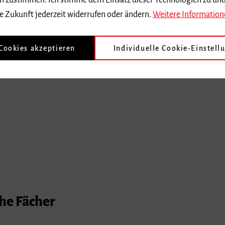
 dem zustimmen. Ich stimme dem Einsatz dieser Technologien zu un
e Zukunft jederzeit widerrufen oder ändern.
Weitere Information
eitung
 Cookies akzeptieren
Individuelle Cookie-Einstell
che Fächer