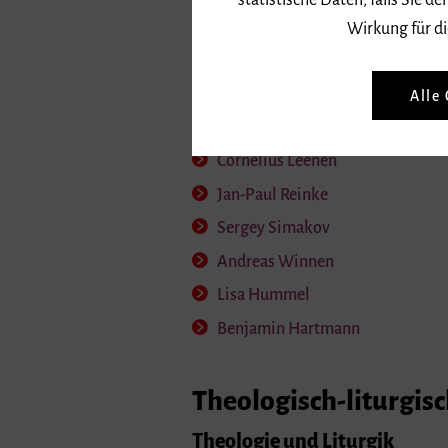
statistische Daten, falls Sie
David Kiefer
Wirkung für di
Chor- und Ensemblel
Alle
Prof. Frank Markowitsch
Cornelius Leenen
Jan-Paul Reinke
Sergey Simakov
Andreas Winnen
Lisa Hummel
Benjamin Hartmann
Theologisch-liturgis
Theologie und Liturgik