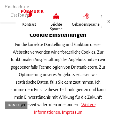
Menü öf
Kontrast
Leichte
Gebärdensprache
Sprache
Institut für Neue Musik
Cookie Einstellungen
Veranstaltungen
Für die korrekte Darstellung und Funktion dieser
Webseite verwenden wir erforderliche Cookies. Zur
Veranstaltungen
funktionalen Ausgestaltung des Angebots nutzen wir
gegebenenfalls Technologien von Drittanbietern. Zur
2027
2026
2025
2024
2023
Optimierung unseres Angebots erfassen wir
statistische Daten, falls Sie dem zustimmen. Ich
5
6
7
stimme dem Einsatz dieser Technologien zu und kann
mein Einverständnis mit Wirkung für die Zukunft
jederzeit widerrufen oder ändern.
Weitere
KONZERT
Informationen
,
Impressum