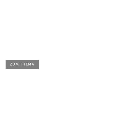
Manuel Nawri
Gastkurs Dirigieren Neuer Musik
Ort |
Hochschule für Musik | Raum 343
ZUM THEMA