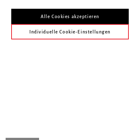
Alle Cookies akzeptieren
Individuelle Cookie-Einstellungen
Donnerstag, 28. November 2019, 20 Uhr
Ethers
Ensemblekonzert – Institut für Neue Musik
Ort |
Hochschule für Musik | Kammermusiksaal
Eintritt
| Eintritt frei