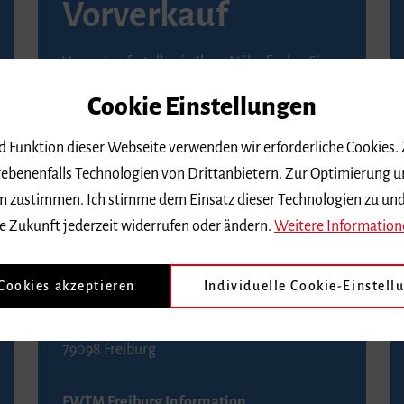
Vorverkauf
Vorverkaufsstellen in Ihrer Nähe finden Sie
auf der
Seite von Reservix
.
Cookie Einstellungen
BZ-Kartenservice Freiburg
nd Funktion dieser Webseite verwenden wir erforderliche Cookies.
Kaiser-Joseph-Straße 229
ebenenfalls Technologien von Drittanbietern. Zur Optimierung u
79098 Freiburg
 dem zustimmen. Ich stimme dem Einsatz dieser Technologien zu un
Telefon 0761 4968888 (Reservierungen sind
e Zukunft jederzeit widerrufen oder ändern.
Weitere Information
bis drei Tage vor einem Konzert möglich)
 Cookies akzeptieren
Individuelle Cookie-Einstell
FWTM Tourist-Information
Rathausplatz 2-4
79098 Freiburg
FWTM Freiburg Information