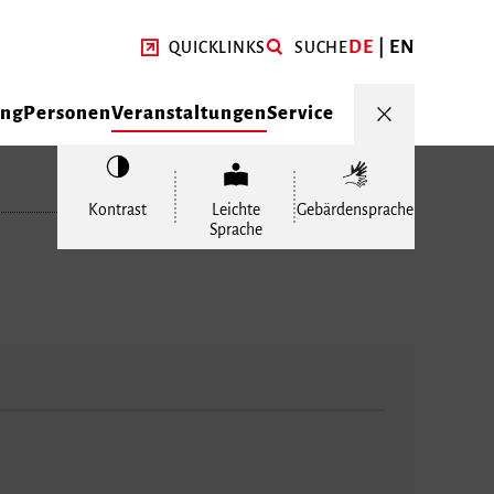
DE
EN
QUICKLINKS
SUCHE
ung
Personen
Veranstaltungen
Service
Kontrast
Leichte
Gebärdensprache
Sprache