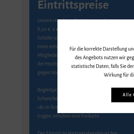
Eintrittspreise
Unsere regulären Eintrittspreise betragen
8,50 €, 4 € ermäßigt für Schülerinnen und
Schüler sowie Studierende gegen Vorlage
eines entsprechenden Nachweises, 6 € für
Für die korrekte Darstellung u
Mitglieder der Gesellschaft zur Förderung
des Angebots nutzen wir geg
der Hochschule für Musik Freiburg e. V.
statistische Daten, falls Sie
gegen Vorlage des Mitgliedsausweises.
Wirkung für di
Begleitpersonen von Menschen mit
Alle
Schwerbehinderung, die das Merkzeichen
»B« in ihrem Schwerbehindertenausweis
tragen, erhalten eine Freikarte.
Der Eintritt zu Vortragsabenden ist frei.