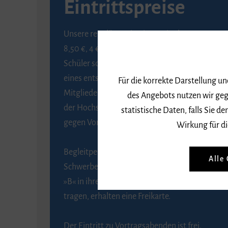
Eintrittspreise
Unsere regulären Eintrittspreise betragen
8,50 €, 4 € ermäßigt für Schülerinnen und
Schüler sowie Studierende gegen Vorlage
eines entsprechenden Nachweises, 6 € für
Für die korrekte Darstellung u
Mitglieder der Gesellschaft zur Förderung
des Angebots nutzen wir geg
der Hochschule für Musik Freiburg e. V.
statistische Daten, falls Sie
gegen Vorlage des Mitgliedsausweises.
Wirkung für di
Begleitpersonen von Menschen mit
Alle
Schwerbehinderung, die das Merkzeichen
»B« in ihrem Schwerbehindertenausweis
tragen, erhalten eine Freikarte.
Der Eintritt zu Vortragsabenden ist frei.