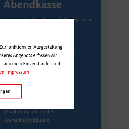
Abendkasse
Karten an der Abendkasse erhalten Sie in der
Regel ab einer Stunde vor
Veranstaltungsbeginn.
 Zur funktionalen Ausgestaltung
An der Abendkasse ist ausschließlich
nseres Angebots erfassen wir
Barzahlung möglich.
d kann mein Einverständnis mit
en
,
Impressum
ungen
Anfahrt
Wie komme ich zu den
Hochschulgebäuden