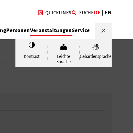
DE
EN
QUICKLINKS
SUCHE
ung
Personen
Veranstaltungen
Service
Kontrast
Leichte
Gebärdensprache
Sprache