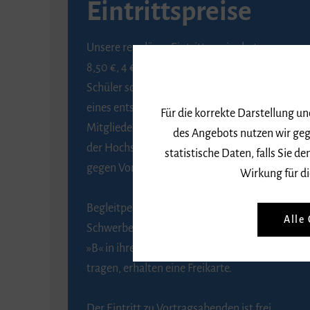
Eintrittspreise
Unsere regulären Eintrittspreise betragen
8,50 €, 4 € ermäßigt für Schülerinnen und
Schüler sowie Studierende gegen Vorlage
eines entsprechenden Nachweises, 6 € für
Für die korrekte Darstellung u
Mitglieder der Gesellschaft zur Förderung
des Angebots nutzen wir geg
der Hochschule für Musik Freiburg e. V.
statistische Daten, falls Sie
gegen Vorlage des Mitgliedsausweises.
Wirkung für di
Begleitpersonen von Menschen mit
Alle
Schwerbehinderung, die das Merkzeichen
»B« in ihrem Schwerbehindertenausweis
tragen, erhalten eine Freikarte.
Der Eintritt zu Vortragsabenden ist frei.