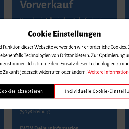
Vorverkauf
Vorverkaufsstellen in Ihrer Nähe finden Sie
auf der
Seite von Reservix
.
Cookie Einstellungen
BZ-Kartenservice Freiburg
nd Funktion dieser Webseite verwenden wir erforderliche Cookies.
Kaiser-Joseph-Straße 229
ebenenfalls Technologien von Drittanbietern. Zur Optimierung u
79098 Freiburg
 dem zustimmen. Ich stimme dem Einsatz dieser Technologien zu un
Telefon 0761 4968888 (Reservierungen sind
e Zukunft jederzeit widerrufen oder ändern.
Weitere Information
bis drei Tage vor einem Konzert möglich)
 Cookies akzeptieren
Individuelle Cookie-Einstell
FWTM Tourist-Information
Rathausplatz 2-4
79098 Freiburg
FWTM Freiburg Information