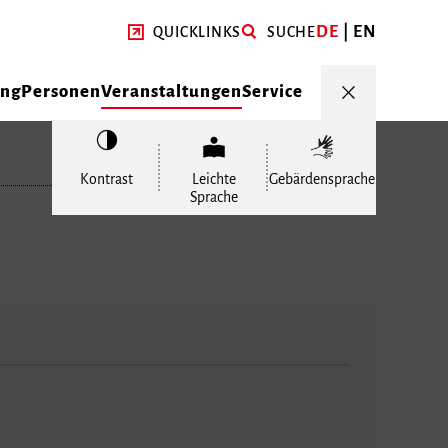
DE
EN
QUICKLINKS
SUCHE
ung
Personen
Veranstaltungen
Service
Kontrast
Leichte
Gebärdensprache
Sprache