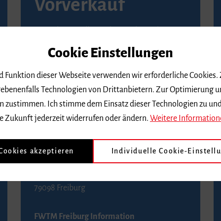
Vorverkauf
Vorverkaufsstellen in Ihrer Nähe finden Sie
auf der
Seite von Reservix
.
Cookie Einstellungen
BZ-Kartenservice Freiburg
nd Funktion dieser Webseite verwenden wir erforderliche Cookies.
Kaiser-Joseph-Straße 229
ebenenfalls Technologien von Drittanbietern. Zur Optimierung u
79098 Freiburg
 dem zustimmen. Ich stimme dem Einsatz dieser Technologien zu un
Telefon 0761 4968888 (Reservierungen sind
e Zukunft jederzeit widerrufen oder ändern.
Weitere Information
bis drei Tage vor einem Konzert möglich)
 Cookies akzeptieren
Individuelle Cookie-Einstell
FWTM Tourist-Information
Rathausplatz 2-4
79098 Freiburg
FWTM Freiburg Information