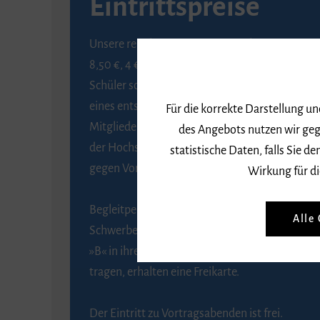
Eintrittspreise
Unsere regulären Eintrittspreise betragen
8,50 €, 4 € ermäßigt für Schülerinnen und
Schüler sowie Studierende gegen Vorlage
eines entsprechenden Nachweises, 6 € für
Für die korrekte Darstellung u
Mitglieder der Gesellschaft zur Förderung
des Angebots nutzen wir geg
der Hochschule für Musik Freiburg e. V.
statistische Daten, falls Sie
gegen Vorlage des Mitgliedsausweises.
Wirkung für di
Begleitpersonen von Menschen mit
Alle
Schwerbehinderung, die das Merkzeichen
»B« in ihrem Schwerbehindertenausweis
tragen, erhalten eine Freikarte.
Der Eintritt zu Vortragsabenden ist frei.