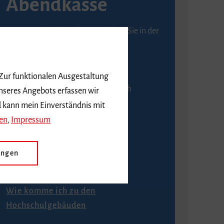
Abendkasse
Karten an der Abendkasse erhalten Sie in der
Regel ab einer Stunde vor
Veranstaltungsbeginn.
 Zur funktionalen Ausgestaltung
An der Abendkasse ist ausschließlich
nseres Angebots erfassen wir
Barzahlung möglich.
d kann mein Einverständnis mit
en
,
Impressum
ungen
Anfahrt
Wie komme ich zu den
Hochschulgebäuden