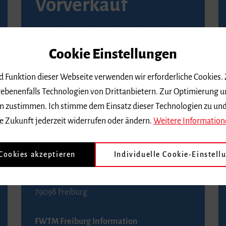
Vorverkauf
Vorverkaufsstellen in Ihrer Nähe finden Sie
auf der
Seite von Reservix
.
Cookie Einstellungen
BZ-Kartenservice Freiburg
nd Funktion dieser Webseite verwenden wir erforderliche Cookies.
Kaiser-Joseph-Straße 229
ebenenfalls Technologien von Drittanbietern. Zur Optimierung u
79098 Freiburg
 dem zustimmen. Ich stimme dem Einsatz dieser Technologien zu un
Telefon 0761 4968888 (Reservierungen sind
e Zukunft jederzeit widerrufen oder ändern.
Weitere Information
bis drei Tage vor einem Konzert möglich)
 Cookies akzeptieren
Individuelle Cookie-Einstell
FWTM Tourist-Information
Rathausplatz 2-4
79098 Freiburg
FWTM Freiburg Information