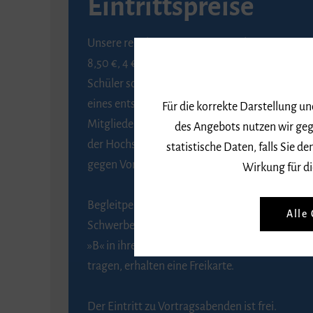
Eintrittspreise
Unsere regulären Eintrittspreise betragen
8,50 €, 4 € ermäßigt für Schülerinnen und
Schüler sowie Studierende gegen Vorlage
eines entsprechenden Nachweises, 6 € für
Für die korrekte Darstellung u
Mitglieder der Gesellschaft zur Förderung
des Angebots nutzen wir geg
der Hochschule für Musik Freiburg e. V.
statistische Daten, falls Sie
gegen Vorlage des Mitgliedsausweises.
Wirkung für di
Begleitpersonen von Menschen mit
Alle
Schwerbehinderung, die das Merkzeichen
»B« in ihrem Schwerbehindertenausweis
tragen, erhalten eine Freikarte.
Der Eintritt zu Vortragsabenden ist frei.