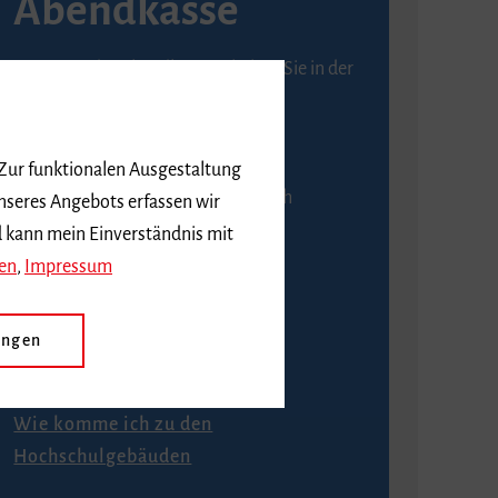
Abendkasse
Karten an der Abendkasse erhalten Sie in der
Regel ab einer Stunde vor
Veranstaltungsbeginn.
 Zur funktionalen Ausgestaltung
An der Abendkasse ist ausschließlich
nseres Angebots erfassen wir
Barzahlung möglich.
d kann mein Einverständnis mit
en
,
Impressum
ungen
Anfahrt
Wie komme ich zu den
Hochschulgebäuden