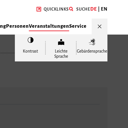
DE
EN
QUICKLINKS
SUCHE
ung
Personen
Veranstaltungen
Service
Kontrast
Leichte
Gebärdensprache
Sprache