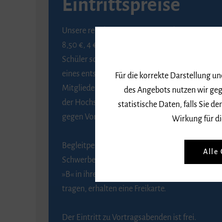
Eintrittspreise
Unsere regulären Eintrittspreise betragen
8,50 €, 4 € ermäßigt für Schülerinnen und
Schüler sowie Studierende gegen Vorlage
eines entsprechenden Nachweises, 6 € für
Für die korrekte Darstellung u
Mitglieder der Gesellschaft zur Förderung
des Angebots nutzen wir geg
der Hochschule für Musik Freiburg e. V.
statistische Daten, falls Sie
gegen Vorlage des Mitgliedsausweises.
Wirkung für di
Begleitpersonen von Menschen mit
Alle
Schwerbehinderung, die das Merkzeichen
»B« in ihrem Schwerbehindertenausweis
tragen, erhalten eine Freikarte.
Der Eintritt zu Vortragsabenden ist frei.