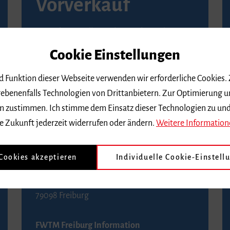
Vorverkauf
Vorverkaufsstellen in Ihrer Nähe finden Sie
auf der
Seite von Reservix
.
Cookie Einstellungen
BZ-Kartenservice Freiburg
nd Funktion dieser Webseite verwenden wir erforderliche Cookies.
Kaiser-Joseph-Straße 229
ebenenfalls Technologien von Drittanbietern. Zur Optimierung u
79098 Freiburg
 dem zustimmen. Ich stimme dem Einsatz dieser Technologien zu un
Telefon 0761 4968888 (Reservierungen sind
e Zukunft jederzeit widerrufen oder ändern.
Weitere Information
bis drei Tage vor einem Konzert möglich)
 Cookies akzeptieren
Individuelle Cookie-Einstell
FWTM Tourist-Information
Rathausplatz 2-4
79098 Freiburg
FWTM Freiburg Information