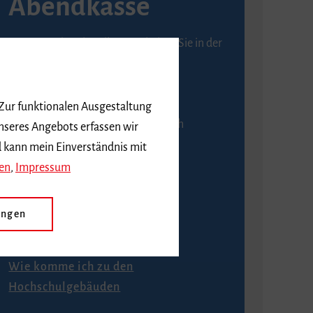
Abendkasse
Karten an der Abendkasse erhalten Sie in der
Regel ab einer Stunde vor
Veranstaltungsbeginn.
 Zur funktionalen Ausgestaltung
An der Abendkasse ist ausschließlich
nseres Angebots erfassen wir
Barzahlung möglich.
d kann mein Einverständnis mit
en
,
Impressum
ungen
Anfahrt
Wie komme ich zu den
Hochschulgebäuden