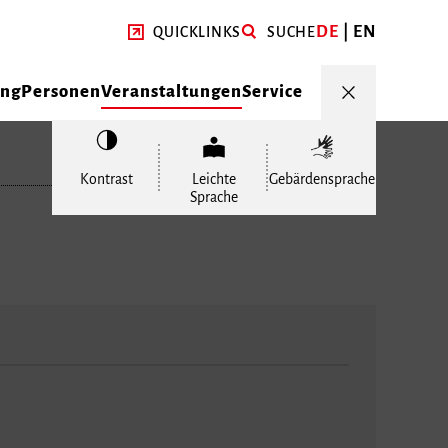
DE
EN
QUICKLINKS
SUCHE
ung
Personen
Veranstaltungen
Service
Kontrast
Leichte
Gebärdensprache
Sprache