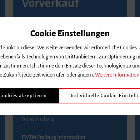
Vorverkauf
Vorverkaufsstellen in Ihrer Nähe finden Sie
auf der
Seite von Reservix
.
Cookie Einstellungen
BZ-Kartenservice Freiburg
nd Funktion dieser Webseite verwenden wir erforderliche Cookies.
Kaiser-Joseph-Straße 229
ebenenfalls Technologien von Drittanbietern. Zur Optimierung u
79098 Freiburg
 dem zustimmen. Ich stimme dem Einsatz dieser Technologien zu un
Telefon 0761 4968888 (Reservierungen sind
e Zukunft jederzeit widerrufen oder ändern.
Weitere Information
bis drei Tage vor einem Konzert möglich)
 Cookies akzeptieren
Individuelle Cookie-Einstell
FWTM Tourist-Information
Rathausplatz 2-4
79098 Freiburg
FWTM Freiburg Information