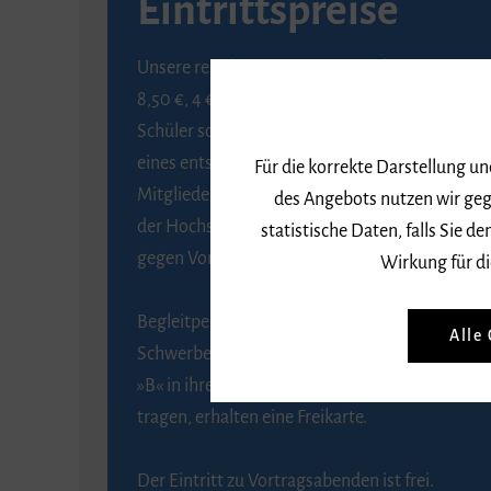
Eintrittspreise
Unsere regulären Eintrittspreise betragen
8,50 €, 4 € ermäßigt für Schülerinnen und
Schüler sowie Studierende gegen Vorlage
eines entsprechenden Nachweises, 6 € für
Für die korrekte Darstellung u
Mitglieder der Gesellschaft zur Förderung
des Angebots nutzen wir geg
der Hochschule für Musik Freiburg e. V.
statistische Daten, falls Sie
gegen Vorlage des Mitgliedsausweises.
Wirkung für di
Begleitpersonen von Menschen mit
Alle
Schwerbehinderung, die das Merkzeichen
»B« in ihrem Schwerbehindertenausweis
tragen, erhalten eine Freikarte.
Der Eintritt zu Vortragsabenden ist frei.