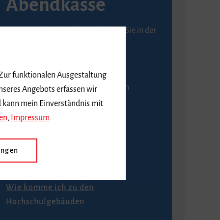
Abendkasse
Karten an der Abendkasse erhalten Sie in der
Regel ab einer Stunde vor
Veranstaltungsbeginn.
 Zur funktionalen Ausgestaltung
An der Abendkasse ist ausschließlich
nseres Angebots erfassen wir
Barzahlung möglich.
d kann mein Einverständnis mit
en
,
Impressum
ungen
Anfahrt
Wie komme ich zu den
Hochschulgebäuden