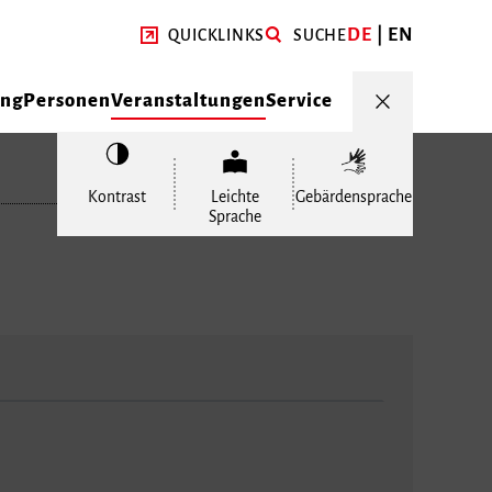
DE
EN
QUICKLINKS
SUCHE
ung
Personen
Veranstaltungen
Service
Kontrast
Leichte
Gebärdensprache
Sprache