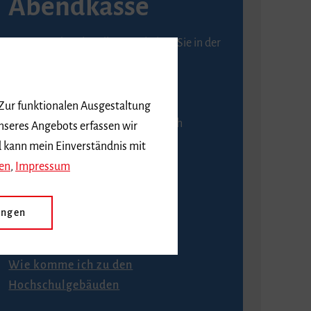
Abendkasse
Karten an der Abendkasse erhalten Sie in der
Regel ab einer Stunde vor
Veranstaltungsbeginn.
 Zur funktionalen Ausgestaltung
An der Abendkasse ist ausschließlich
nseres Angebots erfassen wir
Barzahlung möglich.
d kann mein Einverständnis mit
en
,
Impressum
ungen
Anfahrt
Wie komme ich zu den
Hochschulgebäuden