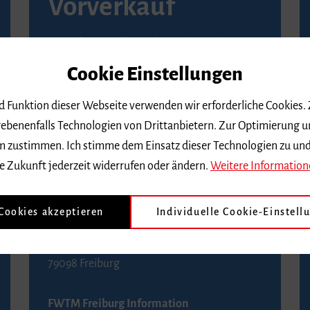
Vorverkauf
Vorverkaufsstellen in Ihrer Nähe finden Sie
auf der
Seite von Reservix
.
Cookie Einstellungen
BZ-Kartenservice Freiburg
nd Funktion dieser Webseite verwenden wir erforderliche Cookies.
Kaiser-Joseph-Straße 229
ebenenfalls Technologien von Drittanbietern. Zur Optimierung u
79098 Freiburg
 dem zustimmen. Ich stimme dem Einsatz dieser Technologien zu un
Telefon 0761 4968888 (Reservierungen sind
e Zukunft jederzeit widerrufen oder ändern.
Weitere Information
bis drei Tage vor einem Konzert möglich)
 Cookies akzeptieren
Individuelle Cookie-Einstell
FWTM Tourist-Information
Rathausplatz 2-4
79098 Freiburg
FWTM Freiburg Information