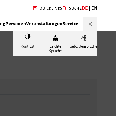
DE
EN
QUICKLINKS
SUCHE
ung
Personen
Veranstaltungen
Service
Kontrast
Leichte
Gebärdensprache
Sprache