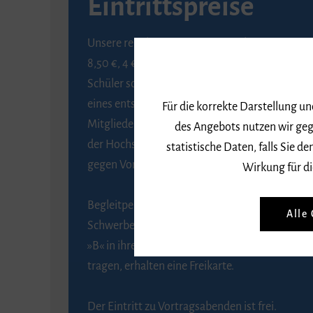
Eintrittspreise
Unsere regulären Eintrittspreise betragen
8,50 €, 4 € ermäßigt für Schülerinnen und
Schüler sowie Studierende gegen Vorlage
eines entsprechenden Nachweises, 6 € für
Für die korrekte Darstellung u
Mitglieder der Gesellschaft zur Förderung
des Angebots nutzen wir geg
der Hochschule für Musik Freiburg e. V.
statistische Daten, falls Sie
gegen Vorlage des Mitgliedsausweises.
Wirkung für di
Begleitpersonen von Menschen mit
Alle
Schwerbehinderung, die das Merkzeichen
»B« in ihrem Schwerbehindertenausweis
tragen, erhalten eine Freikarte.
Der Eintritt zu Vortragsabenden ist frei.