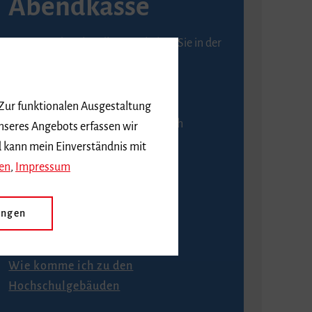
Abendkasse
Karten an der Abendkasse erhalten Sie in der
Regel ab einer Stunde vor
Veranstaltungsbeginn.
 Zur funktionalen Ausgestaltung
An der Abendkasse ist ausschließlich
nseres Angebots erfassen wir
Barzahlung möglich.
d kann mein Einverständnis mit
en
,
Impressum
ungen
Anfahrt
Wie komme ich zu den
Hochschulgebäuden