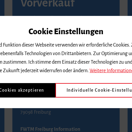
Vorverkauf
Vorverkaufsstellen in Ihrer Nähe finden Sie
auf der
Seite von Reservix
.
Cookie Einstellungen
BZ-Kartenservice Freiburg
nd Funktion dieser Webseite verwenden wir erforderliche Cookies.
Kaiser-Joseph-Straße 229
ebenenfalls Technologien von Drittanbietern. Zur Optimierung u
79098 Freiburg
 dem zustimmen. Ich stimme dem Einsatz dieser Technologien zu un
Telefon 0761 4968888 (Reservierungen sind
e Zukunft jederzeit widerrufen oder ändern.
Weitere Information
bis drei Tage vor einem Konzert möglich)
 Cookies akzeptieren
Individuelle Cookie-Einstell
FWTM Tourist-Information
Rathausplatz 2-4
79098 Freiburg
FWTM Freiburg Information