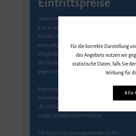
Eintrittspreise
Unsere regulären Eintrittspreise betragen
8,50 €, 4 € ermäßigt für Schülerinnen und
Schüler sowie Studierende gegen Vorlage
eines entsprechenden Nachweises, 6 € für
Für die korrekte Darstellung u
Mitglieder der Gesellschaft zur Förderung
des Angebots nutzen wir geg
der Hochschule für Musik Freiburg e. V.
statistische Daten, falls Sie
gegen Vorlage des Mitgliedsausweises.
Wirkung für di
Begleitpersonen von Menschen mit
Alle
Schwerbehinderung, die das Merkzeichen
»B« in ihrem Schwerbehindertenausweis
tragen, erhalten eine Freikarte.
Der Eintritt zu Vortragsabenden ist frei.