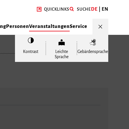
DE
EN
QUICKLINKS
SUCHE
ung
Personen
Veranstaltungen
Service
Kontrast
Leichte
Gebärdensprache
Sprache