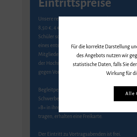
Eintrittspreise
Unsere regulären Eintrittspreise betragen
8,50 €, 4 € ermäßigt für Schülerinnen und
Schüler sowie Studierende gegen Vorlage
eines entsprechenden Nachweises, 6 € für
Für die korrekte Darstellung u
Mitglieder der Gesellschaft zur Förderung
des Angebots nutzen wir geg
der Hochschule für Musik Freiburg e. V.
statistische Daten, falls Sie
gegen Vorlage des Mitgliedsausweises.
Wirkung für di
Begleitpersonen von Menschen mit
Alle
Schwerbehinderung, die das Merkzeichen
»B« in ihrem Schwerbehindertenausweis
tragen, erhalten eine Freikarte.
Der Eintritt zu Vortragsabenden ist frei.