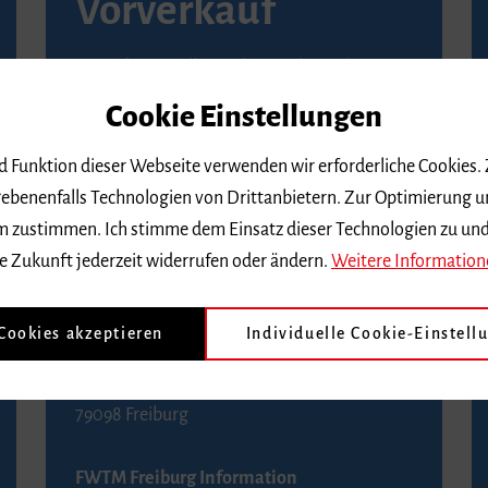
Vorverkauf
Vorverkaufsstellen in Ihrer Nähe finden Sie
auf der
Seite von Reservix
.
Cookie Einstellungen
BZ-Kartenservice Freiburg
nd Funktion dieser Webseite verwenden wir erforderliche Cookies.
Kaiser-Joseph-Straße 229
ebenenfalls Technologien von Drittanbietern. Zur Optimierung u
79098 Freiburg
 dem zustimmen. Ich stimme dem Einsatz dieser Technologien zu un
Telefon 0761 4968888 (Reservierungen sind
e Zukunft jederzeit widerrufen oder ändern.
Weitere Information
bis drei Tage vor einem Konzert möglich)
 Cookies akzeptieren
Individuelle Cookie-Einstell
FWTM Tourist-Information
Rathausplatz 2-4
79098 Freiburg
FWTM Freiburg Information