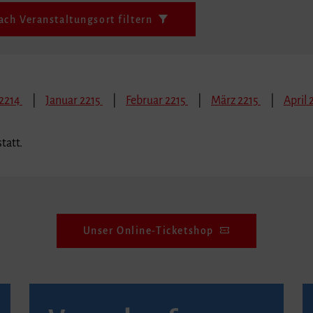
ach Veranstaltungsort filtern
2214
Januar 2215
Februar 2215
März 2215
April 
tatt.
Unser Online-Ticketshop