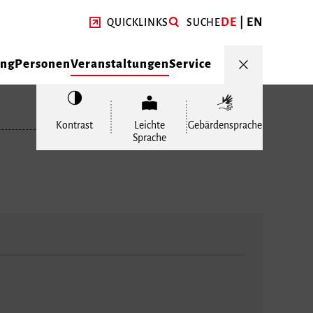
DE
EN
QUICKLINKS
SUCHE
ung
Personen
Veranstaltungen
Service
Kontrast
Leichte
Gebärdensprache
Sprache