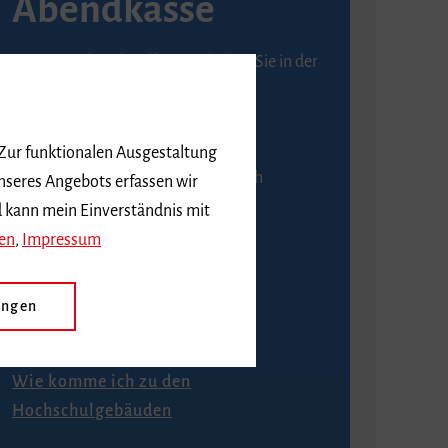
Abendkasse
Karten an der Abendkasse erhalten Sie in der
Regel ab einer Stunde vor
Veranstaltungsbeginn.
 Zur funktionalen Ausgestaltung
An der Abendkasse ist ausschließlich
nseres Angebots erfassen wir
Barzahlung möglich.
d kann mein Einverständnis mit
en
,
Impressum
ungen
Anfahrt
Wie komme ich zu den
Hochschulgebäuden