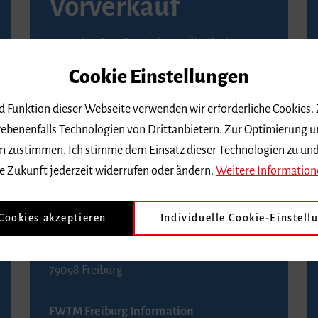
Vorverkauf
Vorverkaufsstellen in Ihrer Nähe finden Sie
auf der
Seite von Reservix
.
Cookie Einstellungen
BZ-Kartenservice Freiburg
nd Funktion dieser Webseite verwenden wir erforderliche Cookies.
Kaiser-Joseph-Straße 229
ebenenfalls Technologien von Drittanbietern. Zur Optimierung u
79098 Freiburg
 dem zustimmen. Ich stimme dem Einsatz dieser Technologien zu un
Telefon 0761 4968888 (Reservierungen sind
e Zukunft jederzeit widerrufen oder ändern.
Weitere Information
bis drei Tage vor einem Konzert möglich)
 Cookies akzeptieren
Individuelle Cookie-Einstell
FWTM Tourist-Information
Rathausplatz 2-4
79098 Freiburg
FWTM Freiburg Information