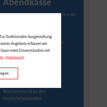
Abendkasse
Karten an der Abendkasse erhalten Sie in der
Regel ab einer Stunde vor
Veranstaltungsbeginn.
 Zur funktionalen Ausgestaltung
An der Abendkasse ist ausschließlich
nseres Angebots erfassen wir
Barzahlung möglich.
d kann mein Einverständnis mit
en
,
Impressum
ungen
Anfahrt
Wie komme ich zu den
Hochschulgebäuden