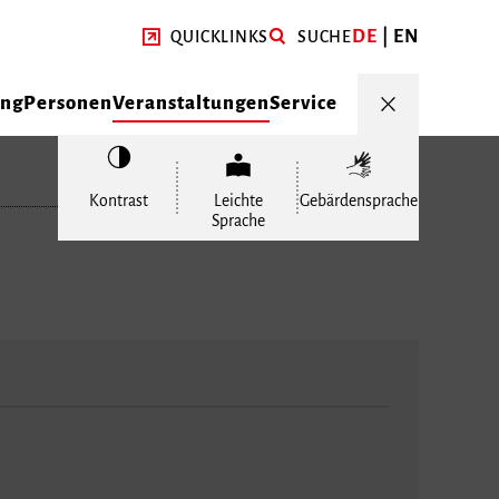
DE
EN
QUICKLINKS
SUCHE
ung
Personen
Veranstaltungen
Service
Kontrast
Leichte
Gebärdensprache
Sprache