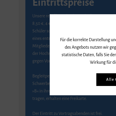
Eintrittspreise
Unsere regulären Eintrittspreise betragen
8,50 €, 4 € ermäßigt für Schülerinnen und
Schüler sowie Studierende gegen Vorlage
eines entsprechenden Nachweises, 6 € für
Für die korrekte Darstellung u
Mitglieder der Gesellschaft zur Förderung
des Angebots nutzen wir geg
der Hochschule für Musik Freiburg e. V.
statistische Daten, falls Sie
gegen Vorlage des Mitgliedsausweises.
Wirkung für di
Begleitpersonen von Menschen mit
Alle
Schwerbehinderung, die das Merkzeichen
»B« in ihrem Schwerbehindertenausweis
tragen, erhalten eine Freikarte.
Der Eintritt zu Vortragsabenden ist frei.