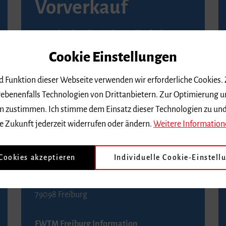
Vorverkauf
Vorverkaufsstellen in Ihrer Nähe finden Sie
auf der
Seite von Reservix
.
Cookie Einstellungen
BZ-Kartenservice Freiburg
nd Funktion dieser Webseite verwenden wir erforderliche Cookies.
Kaiser-Joseph-Straße 229
ebenenfalls Technologien von Drittanbietern. Zur Optimierung u
79098 Freiburg
 dem zustimmen. Ich stimme dem Einsatz dieser Technologien zu un
Telefon 0761 4968888 (Reservierungen sind
e Zukunft jederzeit widerrufen oder ändern.
Weitere Information
bis drei Tage vor einem Konzert möglich)
 Cookies akzeptieren
Individuelle Cookie-Einstell
FWTM Tourist-Information
Rathausplatz 2-4
79098 Freiburg
FWTM Freiburg Information