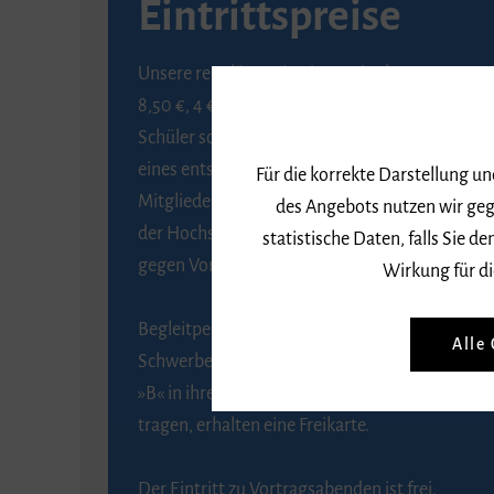
Eintrittspreise
Unsere regulären Eintrittspreise betragen
8,50 €, 4 € ermäßigt für Schülerinnen und
Schüler sowie Studierende gegen Vorlage
eines entsprechenden Nachweises, 6 € für
Für die korrekte Darstellung u
Mitglieder der Gesellschaft zur Förderung
des Angebots nutzen wir geg
der Hochschule für Musik Freiburg e. V.
statistische Daten, falls Sie
gegen Vorlage des Mitgliedsausweises.
Wirkung für di
Begleitpersonen von Menschen mit
Alle
Schwerbehinderung, die das Merkzeichen
»B« in ihrem Schwerbehindertenausweis
tragen, erhalten eine Freikarte.
Der Eintritt zu Vortragsabenden ist frei.