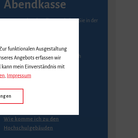
Abendkasse
Karten an der Abendkasse erhalten Sie in der
Regel ab einer Stunde vor
Veranstaltungsbeginn.
 Zur funktionalen Ausgestaltung
An der Abendkasse ist ausschließlich
nseres Angebots erfassen wir
Barzahlung möglich.
d kann mein Einverständnis mit
en
,
Impressum
ungen
Anfahrt
Wie komme ich zu den
Hochschulgebäuden