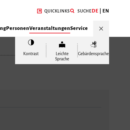
DE
EN
QUICKLINKS
SUCHE
ung
Personen
Veranstaltungen
Service
Kontrast
Leichte
Gebärdensprache
Sprache