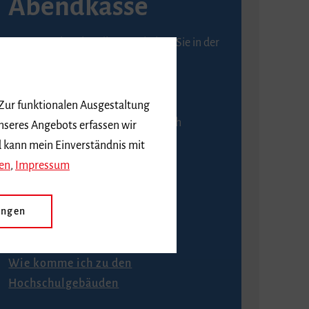
Abendkasse
Karten an der Abendkasse erhalten Sie in der
Regel ab einer Stunde vor
Veranstaltungsbeginn.
 Zur funktionalen Ausgestaltung
An der Abendkasse ist ausschließlich
nseres Angebots erfassen wir
Barzahlung möglich.
d kann mein Einverständnis mit
en
,
Impressum
ungen
Anfahrt
Wie komme ich zu den
Hochschulgebäuden