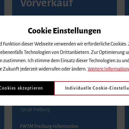
Vorverkauf
Vorverkaufsstellen in Ihrer Nähe finden Sie
auf der
Seite von Reservix
.
Cookie Einstellungen
BZ-Kartenservice Freiburg
nd Funktion dieser Webseite verwenden wir erforderliche Cookies.
Kaiser-Joseph-Straße 229
ebenenfalls Technologien von Drittanbietern. Zur Optimierung u
79098 Freiburg
 dem zustimmen. Ich stimme dem Einsatz dieser Technologien zu un
Telefon 0761 4968888 (Reservierungen sind
e Zukunft jederzeit widerrufen oder ändern.
Weitere Information
bis drei Tage vor einem Konzert möglich)
 Cookies akzeptieren
Individuelle Cookie-Einstell
FWTM Tourist-Information
Rathausplatz 2-4
79098 Freiburg
FWTM Freiburg Information