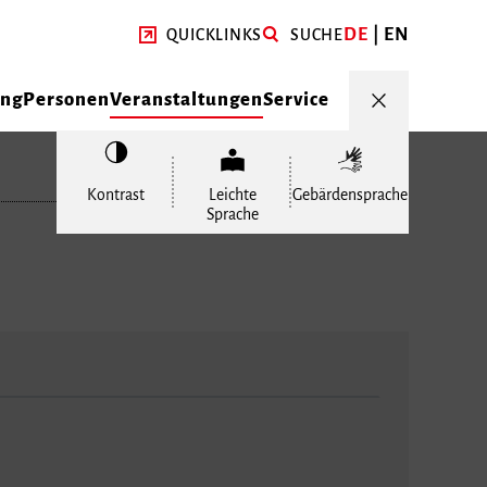
DE
EN
QUICKLINKS
SUCHE
ung
Personen
Veranstaltungen
Service
Kontrast
Leichte
Gebärdensprache
Sprache