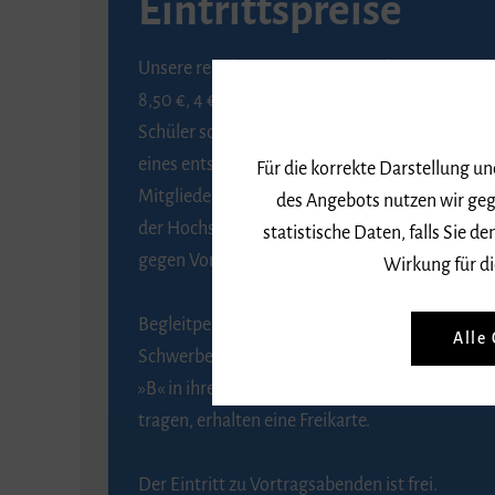
Eintrittspreise
Unsere regulären Eintrittspreise betragen
8,50 €, 4 € ermäßigt für Schülerinnen und
Schüler sowie Studierende gegen Vorlage
eines entsprechenden Nachweises, 6 € für
Für die korrekte Darstellung u
Mitglieder der Gesellschaft zur Förderung
des Angebots nutzen wir geg
der Hochschule für Musik Freiburg e. V.
statistische Daten, falls Sie
gegen Vorlage des Mitgliedsausweises.
Wirkung für di
Begleitpersonen von Menschen mit
Alle
Schwerbehinderung, die das Merkzeichen
»B« in ihrem Schwerbehindertenausweis
tragen, erhalten eine Freikarte.
Der Eintritt zu Vortragsabenden ist frei.