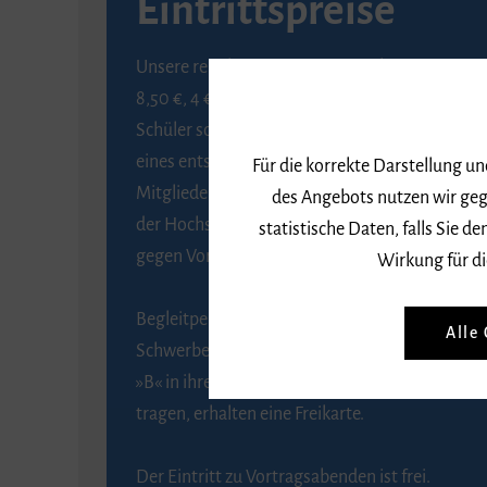
Eintrittspreise
Unsere regulären Eintrittspreise betragen
8,50 €, 4 € ermäßigt für Schülerinnen und
Schüler sowie Studierende gegen Vorlage
eines entsprechenden Nachweises, 6 € für
Für die korrekte Darstellung u
Mitglieder der Gesellschaft zur Förderung
des Angebots nutzen wir geg
der Hochschule für Musik Freiburg e. V.
statistische Daten, falls Sie
gegen Vorlage des Mitgliedsausweises.
Wirkung für di
Begleitpersonen von Menschen mit
Alle
Schwerbehinderung, die das Merkzeichen
»B« in ihrem Schwerbehindertenausweis
tragen, erhalten eine Freikarte.
Der Eintritt zu Vortragsabenden ist frei.