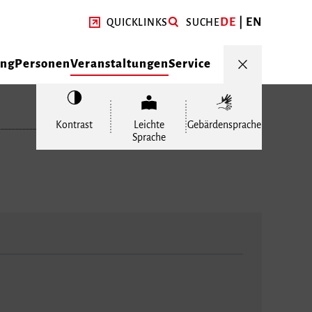
DE
EN
QUICKLINKS
SUCHE
ung
Personen
Veranstaltungen
Service
Kontrast
Leichte
Gebärdensprache
Sprache