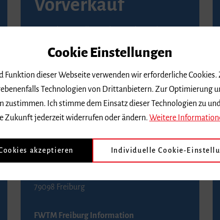
Vorverkauf
Vorverkaufsstellen in Ihrer Nähe finden Sie
auf der
Seite von Reservix
.
Cookie Einstellungen
BZ-Kartenservice Freiburg
nd Funktion dieser Webseite verwenden wir erforderliche Cookies.
Kaiser-Joseph-Straße 229
ebenenfalls Technologien von Drittanbietern. Zur Optimierung u
79098 Freiburg
 dem zustimmen. Ich stimme dem Einsatz dieser Technologien zu un
Telefon 0761 4968888 (Reservierungen sind
e Zukunft jederzeit widerrufen oder ändern.
Weitere Information
bis drei Tage vor einem Konzert möglich)
 Cookies akzeptieren
Individuelle Cookie-Einstell
FWTM Tourist-Information
Rathausplatz 2-4
79098 Freiburg
FWTM Freiburg Information