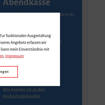
Abendkasse
Karten an der Abendkasse erhalten Sie in der
Regel ab einer Stunde vor
Veranstaltungsbeginn.
 Zur funktionalen Ausgestaltung
An der Abendkasse ist ausschließlich
nseres Angebots erfassen wir
Barzahlung möglich.
d kann mein Einverständnis mit
en
,
Impressum
ungen
Anfahrt
Wie komme ich zu den
Hochschulgebäuden