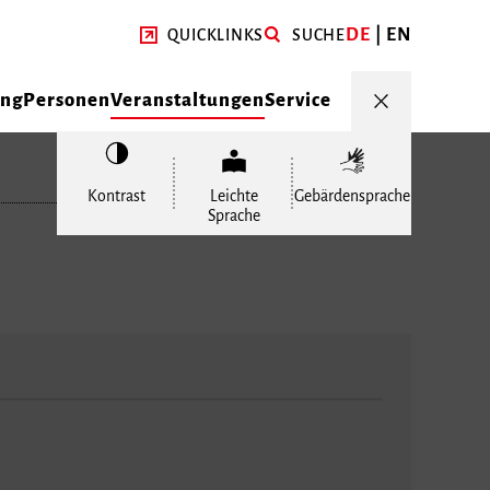
DE
EN
QUICKLINKS
SUCHE
ung
Personen
Veranstaltungen
Service
Kontrast
Leichte
Gebärdensprache
Sprache