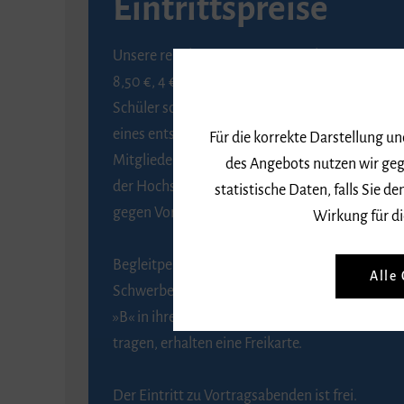
Eintrittspreise
Unsere regulären Eintrittspreise betragen
8,50 €, 4 € ermäßigt für Schülerinnen und
Schüler sowie Studierende gegen Vorlage
eines entsprechenden Nachweises, 6 € für
Für die korrekte Darstellung u
Mitglieder der Gesellschaft zur Förderung
des Angebots nutzen wir geg
der Hochschule für Musik Freiburg e. V.
statistische Daten, falls Sie
gegen Vorlage des Mitgliedsausweises.
Wirkung für di
Begleitpersonen von Menschen mit
Alle
Schwerbehinderung, die das Merkzeichen
»B« in ihrem Schwerbehindertenausweis
tragen, erhalten eine Freikarte.
Der Eintritt zu Vortragsabenden ist frei.