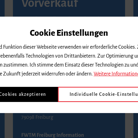
Vorverkauf
Vorverkaufsstellen in Ihrer Nähe finden Sie
auf der
Seite von Reservix
.
Cookie Einstellungen
BZ-Kartenservice Freiburg
nd Funktion dieser Webseite verwenden wir erforderliche Cookies.
Kaiser-Joseph-Straße 229
ebenenfalls Technologien von Drittanbietern. Zur Optimierung u
79098 Freiburg
 dem zustimmen. Ich stimme dem Einsatz dieser Technologien zu un
Telefon 0761 4968888 (Reservierungen sind
e Zukunft jederzeit widerrufen oder ändern.
Weitere Information
bis drei Tage vor einem Konzert möglich)
 Cookies akzeptieren
Individuelle Cookie-Einstell
FWTM Tourist-Information
Rathausplatz 2-4
79098 Freiburg
FWTM Freiburg Information