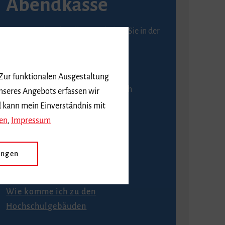
Abendkasse
Karten an der Abendkasse erhalten Sie in der
Regel ab einer Stunde vor
Veranstaltungsbeginn.
 Zur funktionalen Ausgestaltung
An der Abendkasse ist ausschließlich
nseres Angebots erfassen wir
Barzahlung möglich.
d kann mein Einverständnis mit
en
,
Impressum
ungen
Anfahrt
Wie komme ich zu den
Hochschulgebäuden