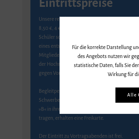
Eintrittspreise
Unsere regulären Eintrittspreise betragen
8,50 €, 4 € ermäßigt für Schülerinnen und
Schüler sowie Studierende gegen Vorlage
eines entsprechenden Nachweises, 6 € für
Für die korrekte Darstellung u
Mitglieder der Gesellschaft zur Förderung
des Angebots nutzen wir geg
der Hochschule für Musik Freiburg e. V.
statistische Daten, falls Sie
gegen Vorlage des Mitgliedsausweises.
Wirkung für di
Begleitpersonen von Menschen mit
Alle
Schwerbehinderung, die das Merkzeichen
»B« in ihrem Schwerbehindertenausweis
tragen, erhalten eine Freikarte.
Der Eintritt zu Vortragsabenden ist frei.