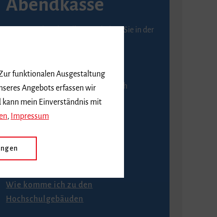
Abendkasse
Karten an der Abendkasse erhalten Sie in der
Regel ab einer Stunde vor
Veranstaltungsbeginn.
 Zur funktionalen Ausgestaltung
An der Abendkasse ist ausschließlich
nseres Angebots erfassen wir
Barzahlung möglich.
d kann mein Einverständnis mit
en
,
Impressum
ungen
Anfahrt
Wie komme ich zu den
Hochschulgebäuden