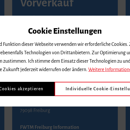
Vorverkauf
Vorverkaufsstellen in Ihrer Nähe finden Sie
auf der
Seite von Reservix
.
Cookie Einstellungen
BZ-Kartenservice Freiburg
nd Funktion dieser Webseite verwenden wir erforderliche Cookies.
Kaiser-Joseph-Straße 229
ebenenfalls Technologien von Drittanbietern. Zur Optimierung u
79098 Freiburg
 dem zustimmen. Ich stimme dem Einsatz dieser Technologien zu un
Telefon 0761 4968888 (Reservierungen sind
e Zukunft jederzeit widerrufen oder ändern.
Weitere Information
bis drei Tage vor einem Konzert möglich)
 Cookies akzeptieren
Individuelle Cookie-Einstell
FWTM Tourist-Information
Rathausplatz 2-4
79098 Freiburg
FWTM Freiburg Information