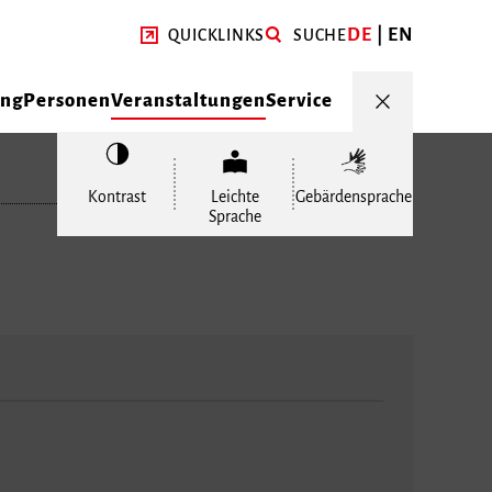
DE
EN
QUICKLINKS
SUCHE
ung
Personen
Veranstaltungen
Service
Kontrast
Leichte
Gebärdensprache
Sprache