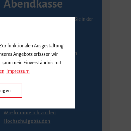
Abendkasse
Karten an der Abendkasse erhalten Sie in der
Regel ab einer Stunde vor
Veranstaltungsbeginn.
 Zur funktionalen Ausgestaltung
An der Abendkasse ist ausschließlich
nseres Angebots erfassen wir
Barzahlung möglich.
d kann mein Einverständnis mit
en
,
Impressum
ungen
Anfahrt
Wie komme ich zu den
Hochschulgebäuden