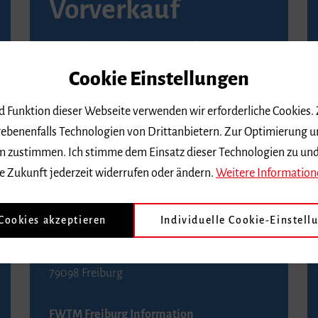
Vorverkauf
Vorverkaufsstellen in Ihrer Nähe finden Sie
auf der
Seite von Reservix
.
Cookie Einstellungen
BZ-Kartenservice Freiburg
nd Funktion dieser Webseite verwenden wir erforderliche Cookies.
Kaiser-Joseph-Straße 229
ebenenfalls Technologien von Drittanbietern. Zur Optimierung u
79098 Freiburg
 dem zustimmen. Ich stimme dem Einsatz dieser Technologien zu un
Telefon 0761 4968888 (Reservierungen sind
e Zukunft jederzeit widerrufen oder ändern.
Weitere Information
bis drei Tage vor einem Konzert möglich)
 Cookies akzeptieren
Individuelle Cookie-Einstell
FWTM Tourist-Information
Rathausplatz 2-4
79098 Freiburg
FWTM Freiburg Information