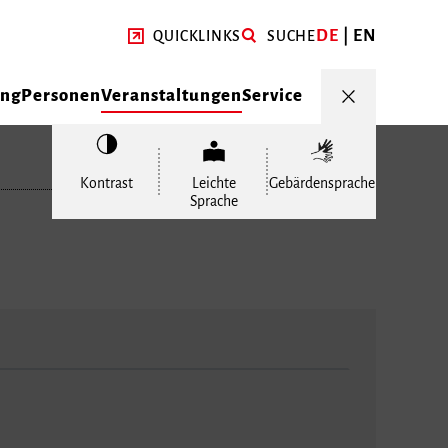
DE
EN
QUICKLINKS
SUCHE
ung
Personen
Veranstaltungen
Service
Kontrast
Leichte
Gebärdensprache
Sprache