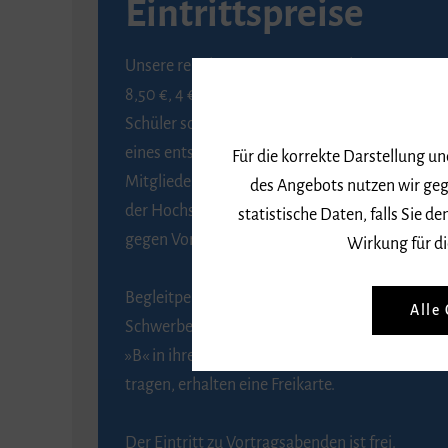
Eintrittspreise
Unsere regulären Eintrittspreise betragen
8,50 €, 4 € ermäßigt für Schülerinnen und
Schüler sowie Studierende gegen Vorlage
eines entsprechenden Nachweises, 6 € für
Für die korrekte Darstellung u
Mitglieder der Gesellschaft zur Förderung
des Angebots nutzen wir geg
der Hochschule für Musik Freiburg e. V.
statistische Daten, falls Sie
gegen Vorlage des Mitgliedsausweises.
Wirkung für di
Begleitpersonen von Menschen mit
Alle
Schwerbehinderung, die das Merkzeichen
»B« in ihrem Schwerbehindertenausweis
tragen, erhalten eine Freikarte.
Der Eintritt zu Vortragsabenden ist frei.