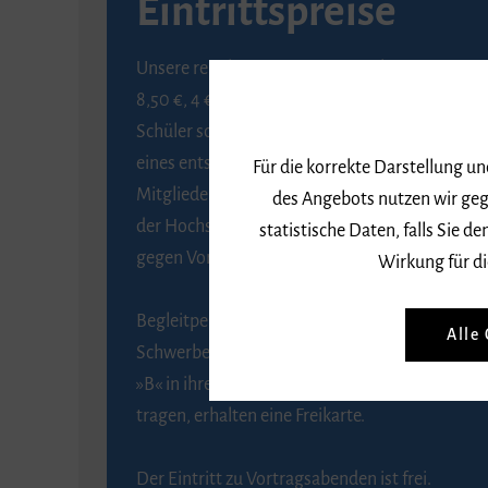
Eintrittspreise
Unsere regulären Eintrittspreise betragen
8,50 €, 4 € ermäßigt für Schülerinnen und
Schüler sowie Studierende gegen Vorlage
eines entsprechenden Nachweises, 6 € für
Für die korrekte Darstellung u
Mitglieder der Gesellschaft zur Förderung
des Angebots nutzen wir geg
der Hochschule für Musik Freiburg e. V.
statistische Daten, falls Sie
gegen Vorlage des Mitgliedsausweises.
Wirkung für di
Begleitpersonen von Menschen mit
Alle
Schwerbehinderung, die das Merkzeichen
»B« in ihrem Schwerbehindertenausweis
tragen, erhalten eine Freikarte.
Der Eintritt zu Vortragsabenden ist frei.