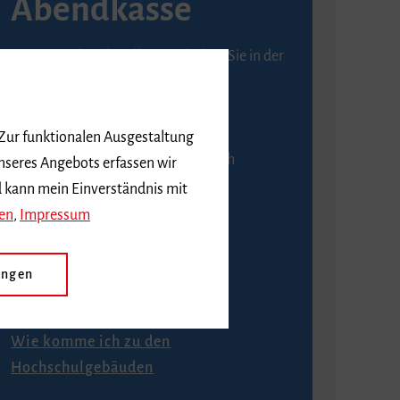
Abendkasse
Karten an der Abendkasse erhalten Sie in der
Regel ab einer Stunde vor
Veranstaltungsbeginn.
 Zur funktionalen Ausgestaltung
An der Abendkasse ist ausschließlich
nseres Angebots erfassen wir
Barzahlung möglich.
d kann mein Einverständnis mit
en
,
Impressum
ungen
Anfahrt
Wie komme ich zu den
Hochschulgebäuden