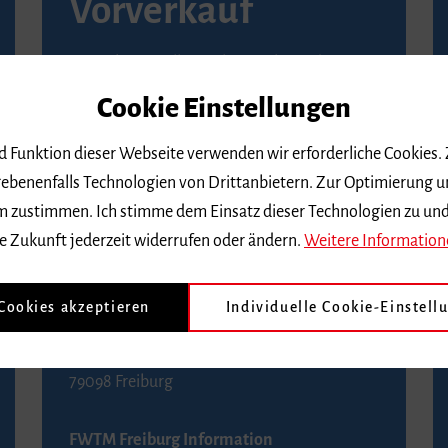
Vorverkauf
Vorverkaufsstellen in Ihrer Nähe finden Sie
auf der
Seite von Reservix
.
Cookie Einstellungen
BZ-Kartenservice Freiburg
nd Funktion dieser Webseite verwenden wir erforderliche Cookies.
Kaiser-Joseph-Straße 229
ebenenfalls Technologien von Drittanbietern. Zur Optimierung u
79098 Freiburg
 dem zustimmen. Ich stimme dem Einsatz dieser Technologien zu un
Telefon 0761 4968888 (Reservierungen sind
e Zukunft jederzeit widerrufen oder ändern.
Weitere Information
bis drei Tage vor einem Konzert möglich)
 Cookies akzeptieren
Individuelle Cookie-Einstell
FWTM Tourist-Information
Rathausplatz 2-4
79098 Freiburg
FWTM Freiburg Information