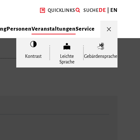
DE
EN
QUICKLINKS
SUCHE
ung
Personen
Veranstaltungen
Service
Kontrast
Leichte
Gebärdensprache
Sprache