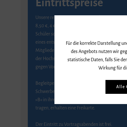
Eintrittspreise
Unsere regulären Eintrittspreise betragen
8,50 €, 4 € ermäßigt für Schülerinnen und
Schüler sowie Studierende gegen Vorlage
eines entsprechenden Nachweises, 6 € für
Für die korrekte Darstellung u
Mitglieder der Gesellschaft zur Förderung
des Angebots nutzen wir geg
der Hochschule für Musik Freiburg e. V.
statistische Daten, falls Sie
gegen Vorlage des Mitgliedsausweises.
Wirkung für di
Begleitpersonen von Menschen mit
Alle
Schwerbehinderung, die das Merkzeichen
»B« in ihrem Schwerbehindertenausweis
tragen, erhalten eine Freikarte.
Der Eintritt zu Vortragsabenden ist frei.