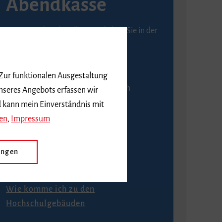
Abendkasse
Karten an der Abendkasse erhalten Sie in der
Regel ab einer Stunde vor
Veranstaltungsbeginn.
 Zur funktionalen Ausgestaltung
An der Abendkasse ist ausschließlich
nseres Angebots erfassen wir
Barzahlung möglich.
d kann mein Einverständnis mit
en
,
Impressum
ungen
Anfahrt
Wie komme ich zu den
Hochschulgebäuden