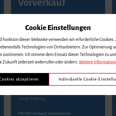
Vorverkauf
Vorverkaufsstellen in Ihrer Nähe finden Sie
auf der
Seite von Reservix
.
Cookie Einstellungen
BZ-Kartenservice Freiburg
nd Funktion dieser Webseite verwenden wir erforderliche Cookies.
Kaiser-Joseph-Straße 229
ebenenfalls Technologien von Drittanbietern. Zur Optimierung u
79098 Freiburg
 dem zustimmen. Ich stimme dem Einsatz dieser Technologien zu un
Telefon 0761 4968888 (Reservierungen sind
e Zukunft jederzeit widerrufen oder ändern.
Weitere Information
bis drei Tage vor einem Konzert möglich)
 Cookies akzeptieren
Individuelle Cookie-Einstell
FWTM Tourist-Information
Rathausplatz 2-4
79098 Freiburg
FWTM Freiburg Information