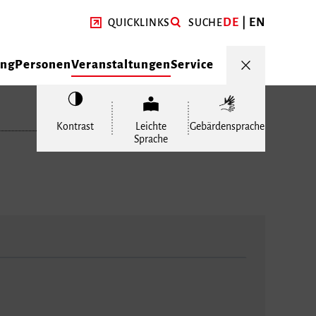
DE
EN
QUICKLINKS
SUCHE
ung
Personen
Veranstaltungen
Service
Kontrast
Leichte
Gebärdensprache
Sprache