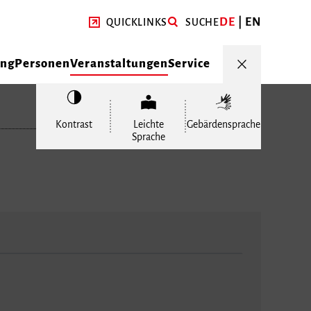
DE
EN
QUICKLINKS
SUCHE
ung
Personen
Veranstaltungen
Service
Kontrast
Leichte
Gebärdensprache
Sprache