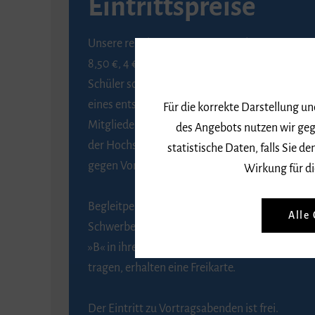
Eintrittspreise
Unsere regulären Eintrittspreise betragen
8,50 €, 4 € ermäßigt für Schülerinnen und
Schüler sowie Studierende gegen Vorlage
eines entsprechenden Nachweises, 6 € für
Für die korrekte Darstellung u
Mitglieder der Gesellschaft zur Förderung
des Angebots nutzen wir geg
der Hochschule für Musik Freiburg e. V.
statistische Daten, falls Sie
gegen Vorlage des Mitgliedsausweises.
Wirkung für di
Begleitpersonen von Menschen mit
Alle
Schwerbehinderung, die das Merkzeichen
»B« in ihrem Schwerbehindertenausweis
tragen, erhalten eine Freikarte.
Der Eintritt zu Vortragsabenden ist frei.