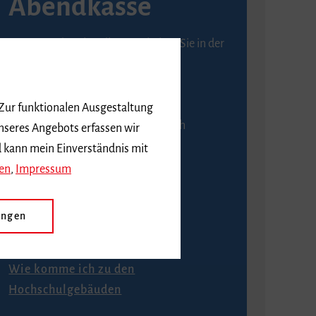
Abendkasse
Karten an der Abendkasse erhalten Sie in der
Regel ab einer Stunde vor
Veranstaltungsbeginn.
 Zur funktionalen Ausgestaltung
An der Abendkasse ist ausschließlich
nseres Angebots erfassen wir
Barzahlung möglich.
d kann mein Einverständnis mit
en
,
Impressum
ungen
Anfahrt
Wie komme ich zu den
Hochschulgebäuden