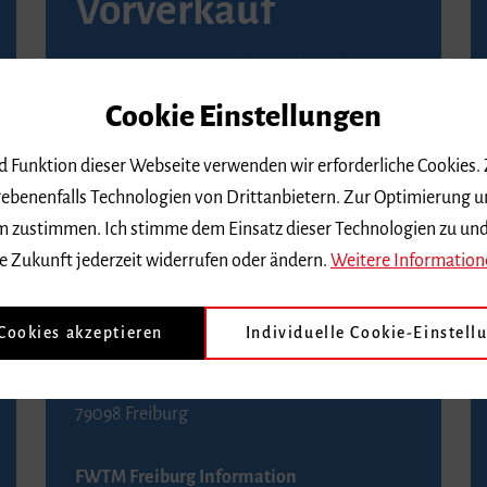
Vorverkauf
Vorverkaufsstellen in Ihrer Nähe finden Sie
auf der
Seite von Reservix
.
Cookie Einstellungen
BZ-Kartenservice Freiburg
nd Funktion dieser Webseite verwenden wir erforderliche Cookies.
Kaiser-Joseph-Straße 229
ebenenfalls Technologien von Drittanbietern. Zur Optimierung u
79098 Freiburg
 dem zustimmen. Ich stimme dem Einsatz dieser Technologien zu un
Telefon 0761 4968888 (Reservierungen sind
e Zukunft jederzeit widerrufen oder ändern.
Weitere Information
bis drei Tage vor einem Konzert möglich)
 Cookies akzeptieren
Individuelle Cookie-Einstell
FWTM Tourist-Information
Rathausplatz 2-4
79098 Freiburg
FWTM Freiburg Information