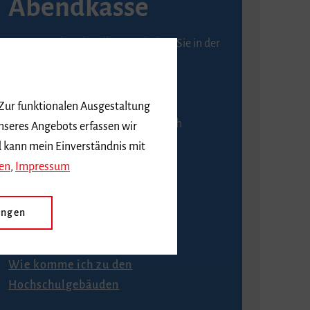
Abendkasse
Karten an der Abendkasse erhalten Sie in der
Regel ab einer Stunde vor
Veranstaltungsbeginn.
 Zur funktionalen Ausgestaltung
An der Abendkasse ist ausschließlich
nseres Angebots erfassen wir
Barzahlung möglich.
d kann mein Einverständnis mit
en
,
Impressum
ungen
Anfahrt
Wie komme ich zu den
Hochschulgebäuden