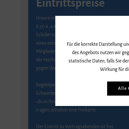
Eintrittspreise
Unsere regulären Eintrittspreise betragen
8,50 €, 4 € ermäßigt für Schülerinnen und
Schüler sowie Studierende gegen Vorlage
eines entsprechenden Nachweises, 6 € für
Für die korrekte Darstellung u
Mitglieder der Gesellschaft zur Förderung
des Angebots nutzen wir geg
der Hochschule für Musik Freiburg e. V.
statistische Daten, falls Sie
gegen Vorlage des Mitgliedsausweises.
Wirkung für di
Begleitpersonen von Menschen mit
Alle
Schwerbehinderung, die das Merkzeichen
»B« in ihrem Schwerbehindertenausweis
tragen, erhalten eine Freikarte.
Der Eintritt zu Vortragsabenden ist frei.