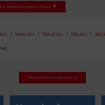
ach Veranstaltungsort filtern
2214
Januar 2215
Februar 2215
März 2215
April 
tatt.
Unser Online-Ticketshop