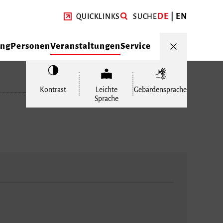
DE
EN
QUICKLINKS
SUCHE
ung
Personen
Veranstaltungen
Service
Kontrast
Leichte
Gebärdensprache
Sprache