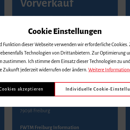
Vorverkauf
Vorverkaufsstellen in Ihrer Nähe finden Sie
auf der
Seite von Reservix
.
Cookie Einstellungen
BZ-Kartenservice Freiburg
nd Funktion dieser Webseite verwenden wir erforderliche Cookies.
Kaiser-Joseph-Straße 229
ebenenfalls Technologien von Drittanbietern. Zur Optimierung u
79098 Freiburg
 dem zustimmen. Ich stimme dem Einsatz dieser Technologien zu un
Telefon 0761 4968888 (Reservierungen sind
e Zukunft jederzeit widerrufen oder ändern.
Weitere Information
bis drei Tage vor einem Konzert möglich)
 Cookies akzeptieren
Individuelle Cookie-Einstell
FWTM Tourist-Information
Rathausplatz 2-4
79098 Freiburg
FWTM Freiburg Information