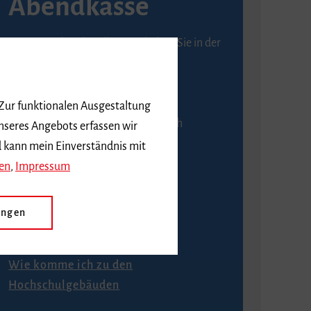
Abendkasse
Karten an der Abendkasse erhalten Sie in der
Regel ab einer Stunde vor
Veranstaltungsbeginn.
 Zur funktionalen Ausgestaltung
An der Abendkasse ist ausschließlich
nseres Angebots erfassen wir
Barzahlung möglich.
d kann mein Einverständnis mit
en
,
Impressum
ungen
Anfahrt
Wie komme ich zu den
Hochschulgebäuden