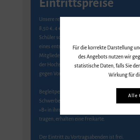
Eintrittspreise
Unsere regulären Eintrittspreise betragen
8,50 €, 4 € ermäßigt für Schülerinnen und
Schüler sowie Studierende gegen Vorlage
eines entsprechenden Nachweises, 6 € für
Für die korrekte Darstellung u
Mitglieder der Gesellschaft zur Förderung
des Angebots nutzen wir geg
der Hochschule für Musik Freiburg e. V.
statistische Daten, falls Sie
gegen Vorlage des Mitgliedsausweises.
Wirkung für di
Begleitpersonen von Menschen mit
Alle
Schwerbehinderung, die das Merkzeichen
»B« in ihrem Schwerbehindertenausweis
tragen, erhalten eine Freikarte.
Der Eintritt zu Vortragsabenden ist frei.