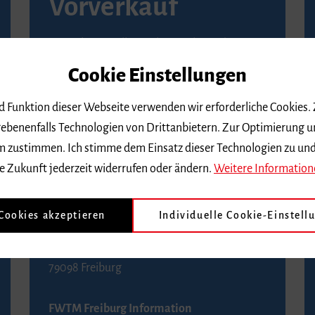
Vorverkauf
Vorverkaufsstellen in Ihrer Nähe finden Sie
auf der
Seite von Reservix
.
Cookie Einstellungen
BZ-Kartenservice Freiburg
nd Funktion dieser Webseite verwenden wir erforderliche Cookies.
Kaiser-Joseph-Straße 229
ebenenfalls Technologien von Drittanbietern. Zur Optimierung u
79098 Freiburg
 dem zustimmen. Ich stimme dem Einsatz dieser Technologien zu un
Telefon 0761 4968888 (Reservierungen sind
e Zukunft jederzeit widerrufen oder ändern.
Weitere Information
bis drei Tage vor einem Konzert möglich)
 Cookies akzeptieren
Individuelle Cookie-Einstell
FWTM Tourist-Information
Rathausplatz 2-4
79098 Freiburg
FWTM Freiburg Information