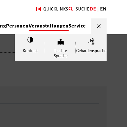
DE
EN
QUICKLINKS
SUCHE
ung
Personen
Veranstaltungen
Service
Kontrast
Leichte
Gebärdensprache
Sprache