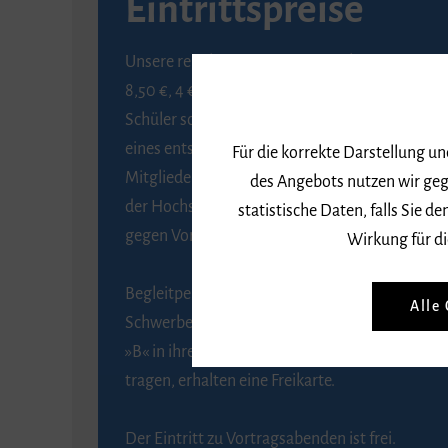
Eintrittspreise
Unsere regulären Eintrittspreise betragen
8,50 €, 4 € ermäßigt für Schülerinnen und
Schüler sowie Studierende gegen Vorlage
eines entsprechenden Nachweises, 6 € für
Für die korrekte Darstellung u
Mitglieder der Gesellschaft zur Förderung
des Angebots nutzen wir geg
der Hochschule für Musik Freiburg e. V.
statistische Daten, falls Sie
gegen Vorlage des Mitgliedsausweises.
Wirkung für di
Begleitpersonen von Menschen mit
Alle
Schwerbehinderung, die das Merkzeichen
»B« in ihrem Schwerbehindertenausweis
tragen, erhalten eine Freikarte.
Der Eintritt zu Vortragsabenden ist frei.