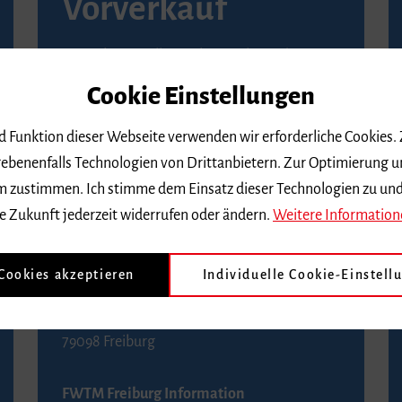
Vorverkauf
Vorverkaufsstellen in Ihrer Nähe finden Sie
auf der
Seite von Reservix
.
Cookie Einstellungen
BZ-Kartenservice Freiburg
nd Funktion dieser Webseite verwenden wir erforderliche Cookies.
Kaiser-Joseph-Straße 229
ebenenfalls Technologien von Drittanbietern. Zur Optimierung u
79098 Freiburg
 dem zustimmen. Ich stimme dem Einsatz dieser Technologien zu un
Telefon 0761 4968888 (Reservierungen sind
e Zukunft jederzeit widerrufen oder ändern.
Weitere Information
bis drei Tage vor einem Konzert möglich)
 Cookies akzeptieren
Individuelle Cookie-Einstell
FWTM Tourist-Information
Rathausplatz 2-4
79098 Freiburg
FWTM Freiburg Information