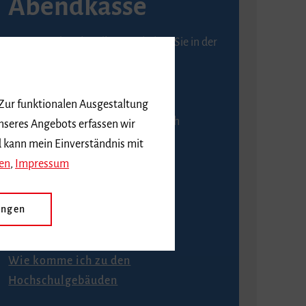
Abendkasse
Karten an der Abendkasse erhalten Sie in der
Regel ab einer Stunde vor
Veranstaltungsbeginn.
 Zur funktionalen Ausgestaltung
An der Abendkasse ist ausschließlich
nseres Angebots erfassen wir
Barzahlung möglich.
d kann mein Einverständnis mit
en
,
Impressum
ungen
Anfahrt
Wie komme ich zu den
Hochschulgebäuden