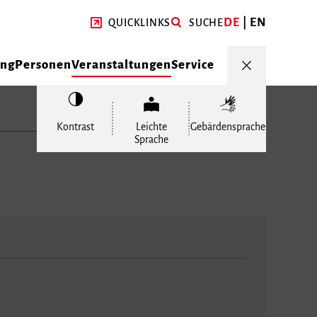
DE
EN
QUICKLINKS
SUCHE
ung
Personen
Veranstaltungen
Service
Kontrast
Leichte
Gebärdensprache
Sprache