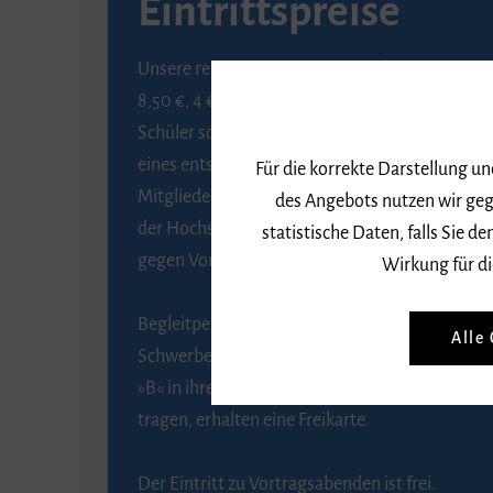
Eintrittspreise
Unsere regulären Eintrittspreise betragen
8,50 €, 4 € ermäßigt für Schülerinnen und
Schüler sowie Studierende gegen Vorlage
eines entsprechenden Nachweises, 6 € für
Für die korrekte Darstellung u
Mitglieder der Gesellschaft zur Förderung
des Angebots nutzen wir geg
der Hochschule für Musik Freiburg e. V.
statistische Daten, falls Sie
gegen Vorlage des Mitgliedsausweises.
Wirkung für di
Begleitpersonen von Menschen mit
Alle
Schwerbehinderung, die das Merkzeichen
»B« in ihrem Schwerbehindertenausweis
tragen, erhalten eine Freikarte.
Der Eintritt zu Vortragsabenden ist frei.