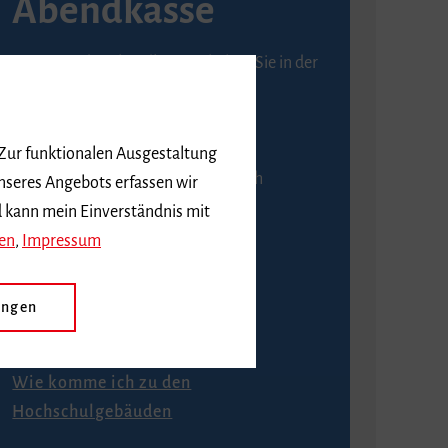
Abendkasse
Karten an der Abendkasse erhalten Sie in der
Regel ab einer Stunde vor
Veranstaltungsbeginn.
 Zur funktionalen Ausgestaltung
An der Abendkasse ist ausschließlich
nseres Angebots erfassen wir
Barzahlung möglich.
d kann mein Einverständnis mit
en
,
Impressum
ungen
Anfahrt
Wie komme ich zu den
Hochschulgebäuden