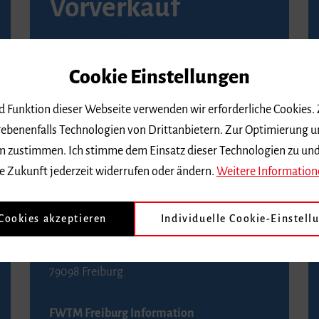
Vorverkauf
Vorverkaufsstellen in Ihrer Nähe finden Sie
auf der
Seite von Reservix
.
Cookie Einstellungen
BZ-Kartenservice Freiburg
nd Funktion dieser Webseite verwenden wir erforderliche Cookies.
Kaiser-Joseph-Straße 229
ebenenfalls Technologien von Drittanbietern. Zur Optimierung u
79098 Freiburg
 dem zustimmen. Ich stimme dem Einsatz dieser Technologien zu un
Telefon 0761 4968888 (Reservierungen sind
e Zukunft jederzeit widerrufen oder ändern.
Weitere Information
bis drei Tage vor einem Konzert möglich)
 Cookies akzeptieren
Individuelle Cookie-Einstell
FWTM Tourist-Information
Rathausplatz 2-4
79098 Freiburg
FWTM Freiburg Information