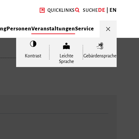
DE
EN
QUICKLINKS
SUCHE
ung
Personen
Veranstaltungen
Service
Kontrast
Leichte
Gebärdensprache
Sprache