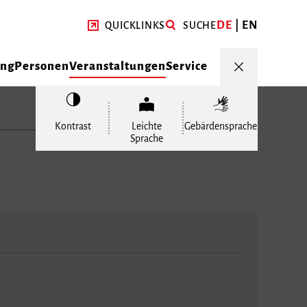
DE
EN
QUICKLINKS
SUCHE
ung
Personen
Veranstaltungen
Service
Kontrast
Leichte
Gebärdensprache
Sprache