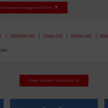
ach Veranstaltungsort filtern
11
Dezember 2311
Januar 2312
Februar 2312
März
tatt.
Unser Online-Ticketshop