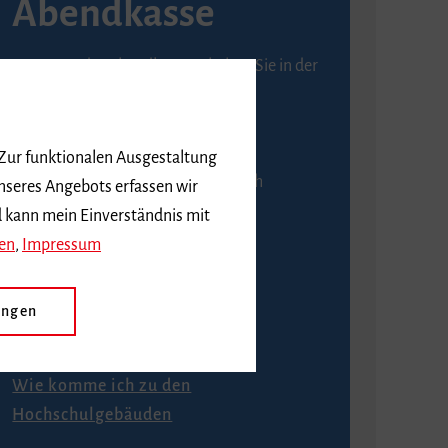
Abendkasse
Karten an der Abendkasse erhalten Sie in der
Regel ab einer Stunde vor
Veranstaltungsbeginn.
 Zur funktionalen Ausgestaltung
An der Abendkasse ist ausschließlich
nseres Angebots erfassen wir
Barzahlung möglich.
d kann mein Einverständnis mit
en
,
Impressum
ungen
Anfahrt
Wie komme ich zu den
Hochschulgebäuden