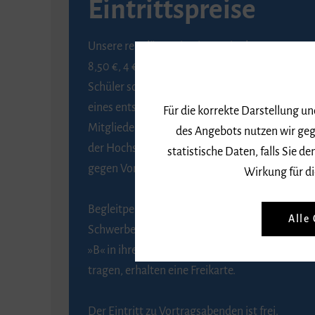
Eintrittspreise
Unsere regulären Eintrittspreise betragen
8,50 €, 4 € ermäßigt für Schülerinnen und
Schüler sowie Studierende gegen Vorlage
eines entsprechenden Nachweises, 6 € für
Für die korrekte Darstellung u
Mitglieder der Gesellschaft zur Förderung
des Angebots nutzen wir geg
der Hochschule für Musik Freiburg e. V.
statistische Daten, falls Sie
gegen Vorlage des Mitgliedsausweises.
Wirkung für di
Begleitpersonen von Menschen mit
Alle
Schwerbehinderung, die das Merkzeichen
»B« in ihrem Schwerbehindertenausweis
tragen, erhalten eine Freikarte.
Der Eintritt zu Vortragsabenden ist frei.