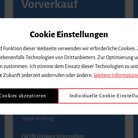
Vorverkauf
Vorverkaufsstellen in Ihrer Nähe finden Sie
auf der
Seite von Reservix
.
Cookie Einstellungen
BZ-Kartenservice Freiburg
nd Funktion dieser Webseite verwenden wir erforderliche Cookies.
Kaiser-Joseph-Straße 229
ebenenfalls Technologien von Drittanbietern. Zur Optimierung u
79098 Freiburg
 dem zustimmen. Ich stimme dem Einsatz dieser Technologien zu un
Telefon 0761 4968888 (Reservierungen sind
e Zukunft jederzeit widerrufen oder ändern.
Weitere Information
bis drei Tage vor einem Konzert möglich)
 Cookies akzeptieren
Individuelle Cookie-Einstell
FWTM Tourist-Information
Rathausplatz 2-4
79098 Freiburg
FWTM Freiburg Information