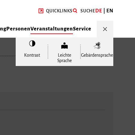
DE
EN
QUICKLINKS
SUCHE
ung
Personen
Veranstaltungen
Service
Kontrast
Leichte
Gebärdensprache
Sprache