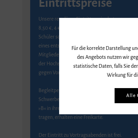
Eintrittspreise
Unsere regulären Eintrittspreise betragen
8,50 €, 4 € ermäßigt für Schülerinnen und
Schüler sowie Studierende gegen Vorlage
eines entsprechenden Nachweises, 6 € für
Für die korrekte Darstellung u
Mitglieder der Gesellschaft zur Förderung
des Angebots nutzen wir geg
der Hochschule für Musik Freiburg e. V.
statistische Daten, falls Sie
gegen Vorlage des Mitgliedsausweises.
Wirkung für di
Begleitpersonen von Menschen mit
Alle
Schwerbehinderung, die das Merkzeichen
»B« in ihrem Schwerbehindertenausweis
tragen, erhalten eine Freikarte.
Der Eintritt zu Vortragsabenden ist frei.