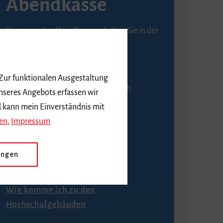
Abendkasse
Karten an der Abendkasse erhalten Sie in der
Regel ab einer Stunde vor
Veranstaltungsbeginn.
 Zur funktionalen Ausgestaltung
An der Abendkasse ist ausschließlich
nseres Angebots erfassen wir
Barzahlung möglich.
d kann mein Einverständnis mit
en
,
Impressum
ungen
Anfahrt
Wie komme ich zu den
Hochschulgebäuden