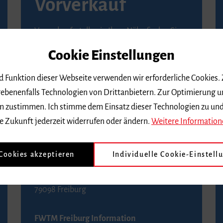
Vorverkauf
Vorverkaufsstellen in Ihrer Nähe finden Sie
auf der
Seite von Reservix
.
Cookie Einstellungen
BZ-Kartenservice Freiburg
nd Funktion dieser Webseite verwenden wir erforderliche Cookies.
Kaiser-Joseph-Straße 229
ebenenfalls Technologien von Drittanbietern. Zur Optimierung u
79098 Freiburg
 dem zustimmen. Ich stimme dem Einsatz dieser Technologien zu un
Telefon 0761 4968888 (Reservierungen sind
e Zukunft jederzeit widerrufen oder ändern.
Weitere Information
bis drei Tage vor einem Konzert möglich)
 Cookies akzeptieren
Individuelle Cookie-Einstell
FWTM Tourist-Information
Rathausplatz 2-4
79098 Freiburg
FWTM Freiburg Information