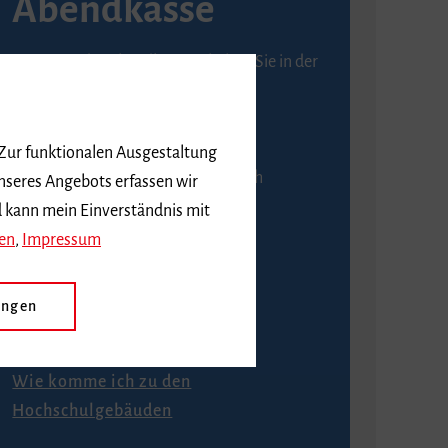
Abendkasse
Karten an der Abendkasse erhalten Sie in der
Regel ab einer Stunde vor
Veranstaltungsbeginn.
 Zur funktionalen Ausgestaltung
An der Abendkasse ist ausschließlich
nseres Angebots erfassen wir
Barzahlung möglich.
d kann mein Einverständnis mit
en
,
Impressum
ungen
Anfahrt
Wie komme ich zu den
Hochschulgebäuden