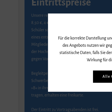
Eintrittspreise
Unsere regulären Eintrittspreise betragen
8,50 €, 4 € ermäßigt für Schülerinnen und
Schüler sowie Studierende gegen Vorlage
eines entsprechenden Nachweises, 6 € für
Für die korrekte Darstellung u
Mitglieder der Gesellschaft zur Förderung
des Angebots nutzen wir geg
der Hochschule für Musik Freiburg e. V.
statistische Daten, falls Sie
gegen Vorlage des Mitgliedsausweises.
Wirkung für di
Begleitpersonen von Menschen mit
Alle
Schwerbehinderung, die das Merkzeichen
»B« in ihrem Schwerbehindertenausweis
tragen, erhalten eine Freikarte.
Der Eintritt zu Vortragsabenden ist frei.