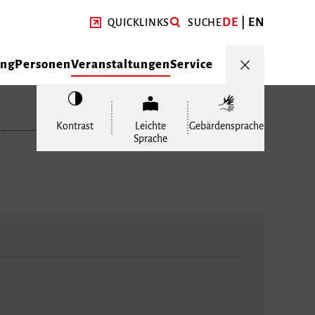
DE
EN
QUICKLINKS
SUCHE
ung
Personen
Veranstaltungen
Service
Kontrast
Leichte
Gebärdensprache
Sprache