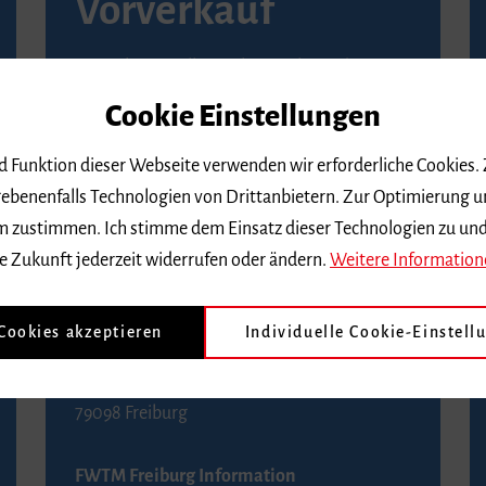
Vorverkauf
Vorverkaufsstellen in Ihrer Nähe finden Sie
auf der
Seite von Reservix
.
Cookie Einstellungen
BZ-Kartenservice Freiburg
nd Funktion dieser Webseite verwenden wir erforderliche Cookies.
Kaiser-Joseph-Straße 229
ebenenfalls Technologien von Drittanbietern. Zur Optimierung u
79098 Freiburg
 dem zustimmen. Ich stimme dem Einsatz dieser Technologien zu un
Telefon 0761 4968888 (Reservierungen sind
e Zukunft jederzeit widerrufen oder ändern.
Weitere Information
bis drei Tage vor einem Konzert möglich)
 Cookies akzeptieren
Individuelle Cookie-Einstell
FWTM Tourist-Information
Rathausplatz 2-4
79098 Freiburg
FWTM Freiburg Information