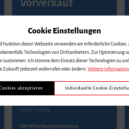
Vorverkauf
Vorverkaufsstellen in Ihrer Nähe finden Sie
auf der
Seite von Reservix
.
Cookie Einstellungen
BZ-Kartenservice Freiburg
nd Funktion dieser Webseite verwenden wir erforderliche Cookies.
Kaiser-Joseph-Straße 229
ebenenfalls Technologien von Drittanbietern. Zur Optimierung u
79098 Freiburg
 dem zustimmen. Ich stimme dem Einsatz dieser Technologien zu un
Telefon 0761 4968888 (Reservierungen sind
e Zukunft jederzeit widerrufen oder ändern.
Weitere Information
bis drei Tage vor einem Konzert möglich)
 Cookies akzeptieren
Individuelle Cookie-Einstell
FWTM Tourist-Information
Rathausplatz 2-4
79098 Freiburg
FWTM Freiburg Information