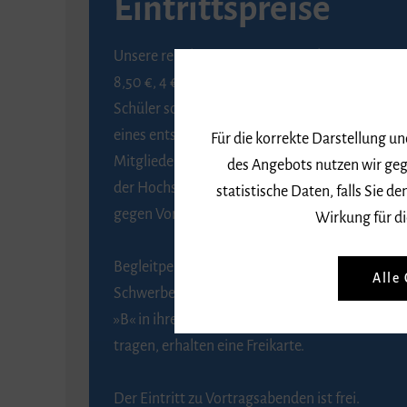
Eintrittspreise
Unsere regulären Eintrittspreise betragen
8,50 €, 4 € ermäßigt für Schülerinnen und
Schüler sowie Studierende gegen Vorlage
eines entsprechenden Nachweises, 6 € für
Für die korrekte Darstellung u
Mitglieder der Gesellschaft zur Förderung
des Angebots nutzen wir geg
der Hochschule für Musik Freiburg e. V.
statistische Daten, falls Sie
gegen Vorlage des Mitgliedsausweises.
Wirkung für di
Begleitpersonen von Menschen mit
Alle
Schwerbehinderung, die das Merkzeichen
»B« in ihrem Schwerbehindertenausweis
tragen, erhalten eine Freikarte.
Der Eintritt zu Vortragsabenden ist frei.