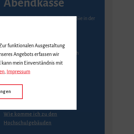
Abendkasse
Karten an der Abendkasse erhalten Sie in der
Regel ab einer Stunde vor
Veranstaltungsbeginn.
 Zur funktionalen Ausgestaltung
An der Abendkasse ist ausschließlich
nseres Angebots erfassen wir
Barzahlung möglich.
d kann mein Einverständnis mit
en
,
Impressum
ungen
Anfahrt
Wie komme ich zu den
Hochschulgebäuden