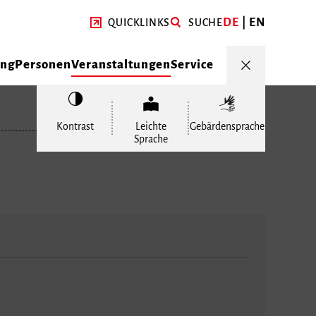
DE
EN
QUICKLINKS
SUCHE
ung
Personen
Veranstaltungen
Service
Kontrast
Leichte
Gebärdensprache
Sprache