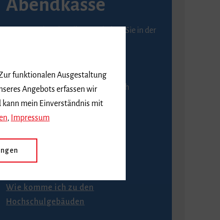
Abendkasse
Karten an der Abendkasse erhalten Sie in der
Regel ab einer Stunde vor
Veranstaltungsbeginn.
 Zur funktionalen Ausgestaltung
An der Abendkasse ist ausschließlich
nseres Angebots erfassen wir
Barzahlung möglich.
d kann mein Einverständnis mit
en
,
Impressum
ungen
Anfahrt
Wie komme ich zu den
Hochschulgebäuden