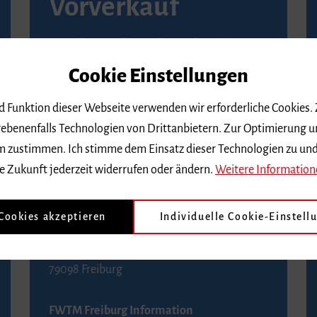
Vorverkauf
Vorverkaufsstellen in Ihrer Nähe finden Sie
auf der
Seite von Reservix
.
Cookie Einstellungen
BZ-Kartenservice Freiburg
nd Funktion dieser Webseite verwenden wir erforderliche Cookies.
Kaiser-Joseph-Straße 229
ebenenfalls Technologien von Drittanbietern. Zur Optimierung u
79098 Freiburg
 dem zustimmen. Ich stimme dem Einsatz dieser Technologien zu un
Telefon 0761 4968888 (Reservierungen sind
e Zukunft jederzeit widerrufen oder ändern.
Weitere Information
bis drei Tage vor einem Konzert möglich)
 Cookies akzeptieren
Individuelle Cookie-Einstell
FWTM Tourist-Information
Rathausplatz 2-4
79098 Freiburg
FWTM Freiburg Information