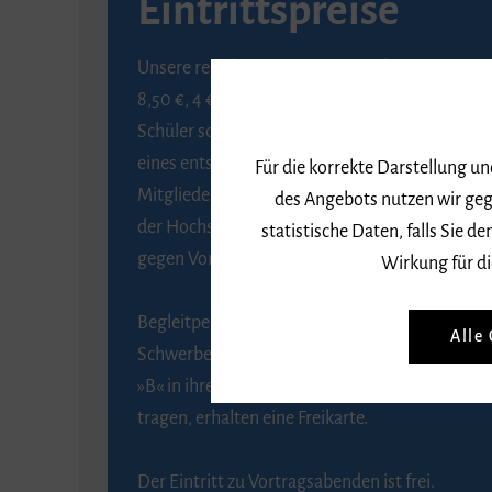
Eintrittspreise
Unsere regulären Eintrittspreise betragen
8,50 €, 4 € ermäßigt für Schülerinnen und
Schüler sowie Studierende gegen Vorlage
eines entsprechenden Nachweises, 6 € für
Für die korrekte Darstellung u
Mitglieder der Gesellschaft zur Förderung
des Angebots nutzen wir geg
der Hochschule für Musik Freiburg e. V.
statistische Daten, falls Sie
gegen Vorlage des Mitgliedsausweises.
Wirkung für di
Begleitpersonen von Menschen mit
Alle
Schwerbehinderung, die das Merkzeichen
»B« in ihrem Schwerbehindertenausweis
tragen, erhalten eine Freikarte.
Der Eintritt zu Vortragsabenden ist frei.