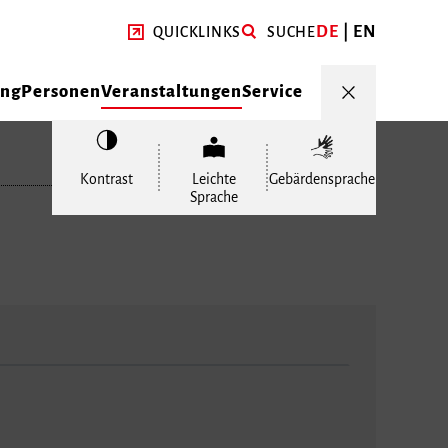
DE
EN
QUICKLINKS
SUCHE
ung
Personen
Veranstaltungen
Service
Kontrast
Leichte
Gebärdensprache
Sprache