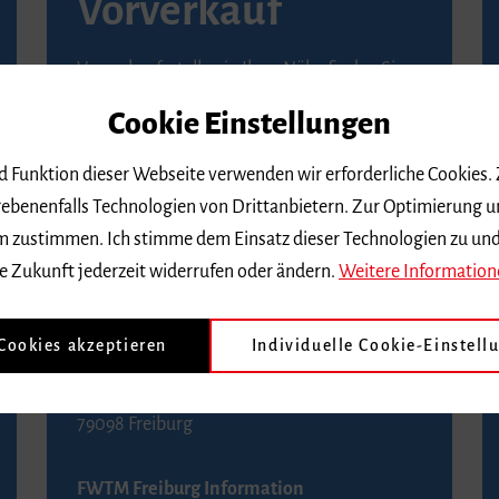
Vorverkauf
Vorverkaufsstellen in Ihrer Nähe finden Sie
auf der
Seite von Reservix
.
Cookie Einstellungen
BZ-Kartenservice Freiburg
nd Funktion dieser Webseite verwenden wir erforderliche Cookies.
Kaiser-Joseph-Straße 229
ebenenfalls Technologien von Drittanbietern. Zur Optimierung u
79098 Freiburg
 dem zustimmen. Ich stimme dem Einsatz dieser Technologien zu un
Telefon 0761 4968888 (Reservierungen sind
e Zukunft jederzeit widerrufen oder ändern.
Weitere Information
bis drei Tage vor einem Konzert möglich)
 Cookies akzeptieren
Individuelle Cookie-Einstell
FWTM Tourist-Information
Rathausplatz 2-4
79098 Freiburg
FWTM Freiburg Information