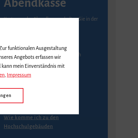
Abendkasse
Karten an der Abendkasse erhalten Sie in der
Regel ab einer Stunde vor
Veranstaltungsbeginn.
 Zur funktionalen Ausgestaltung
An der Abendkasse ist ausschließlich
nseres Angebots erfassen wir
Barzahlung möglich.
d kann mein Einverständnis mit
en
,
Impressum
ungen
Anfahrt
Wie komme ich zu den
Hochschulgebäuden