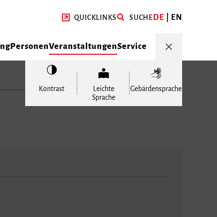
DE
EN
QUICKLINKS
SUCHE
ung
Personen
Veranstaltungen
Service
Kontrast
Leichte
Gebärdensprache
Sprache