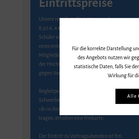
Eintrittspreise
Unsere regulären Eintrittspreise betragen
8,50 €, 4 € ermäßigt für Schülerinnen und
Schüler sowie Studierende gegen Vorlage
eines entsprechenden Nachweises, 6 € für
Für die korrekte Darstellung u
Mitglieder der Gesellschaft zur Förderung
des Angebots nutzen wir geg
der Hochschule für Musik Freiburg e. V.
statistische Daten, falls Sie
gegen Vorlage des Mitgliedsausweises.
Wirkung für di
Begleitpersonen von Menschen mit
Alle
Schwerbehinderung, die das Merkzeichen
»B« in ihrem Schwerbehindertenausweis
tragen, erhalten eine Freikarte.
Der Eintritt zu Vortragsabenden ist frei.