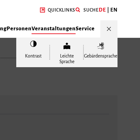
DE
EN
QUICKLINKS
SUCHE
ung
Personen
Veranstaltungen
Service
Kontrast
Leichte
Gebärdensprache
Sprache