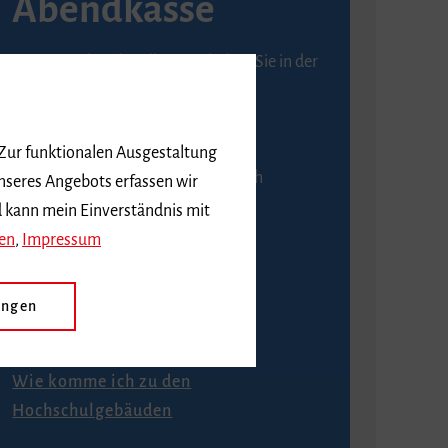
Abendkasse
Karten an der Abendkasse erhalten Sie in der
Regel ab einer Stunde vor
Veranstaltungsbeginn.
 Zur funktionalen Ausgestaltung
An der Abendkasse ist ausschließlich
nseres Angebots erfassen wir
Barzahlung möglich.
d kann mein Einverständnis mit
en
,
Impressum
ungen
Anfahrt
Wie komme ich zu den
Hochschulgebäuden