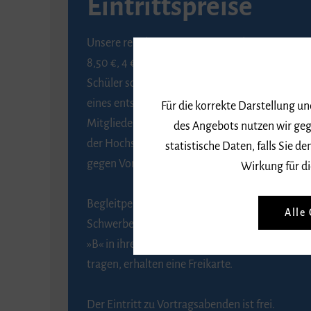
Eintrittspreise
Unsere regulären Eintrittspreise betragen
8,50 €, 4 € ermäßigt für Schülerinnen und
Schüler sowie Studierende gegen Vorlage
eines entsprechenden Nachweises, 6 € für
Für die korrekte Darstellung u
Mitglieder der Gesellschaft zur Förderung
des Angebots nutzen wir geg
der Hochschule für Musik Freiburg e. V.
statistische Daten, falls Sie
gegen Vorlage des Mitgliedsausweises.
Wirkung für di
Begleitpersonen von Menschen mit
Alle
Schwerbehinderung, die das Merkzeichen
»B« in ihrem Schwerbehindertenausweis
tragen, erhalten eine Freikarte.
Der Eintritt zu Vortragsabenden ist frei.