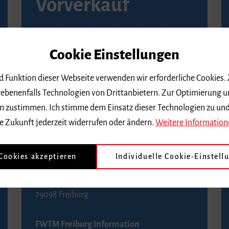
Vorverkauf
Vorverkaufsstellen in Ihrer Nähe finden Sie
auf der
Seite von Reservix
.
Cookie Einstellungen
BZ-Kartenservice Freiburg
nd Funktion dieser Webseite verwenden wir erforderliche Cookies.
Kaiser-Joseph-Straße 229
ebenenfalls Technologien von Drittanbietern. Zur Optimierung u
79098 Freiburg
 dem zustimmen. Ich stimme dem Einsatz dieser Technologien zu un
Telefon 0761 4968888 (Reservierungen sind
e Zukunft jederzeit widerrufen oder ändern.
Weitere Information
bis drei Tage vor einem Konzert möglich)
 Cookies akzeptieren
Individuelle Cookie-Einstell
FWTM Tourist-Information
Rathausplatz 2-4
79098 Freiburg
FWTM Freiburg Information