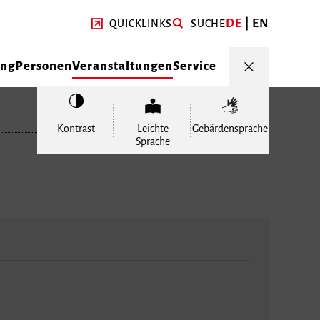
DE
EN
QUICKLINKS
SUCHE
ung
Personen
Veranstaltungen
Service
Kontrast
Leichte
Gebärdensprache
Sprache