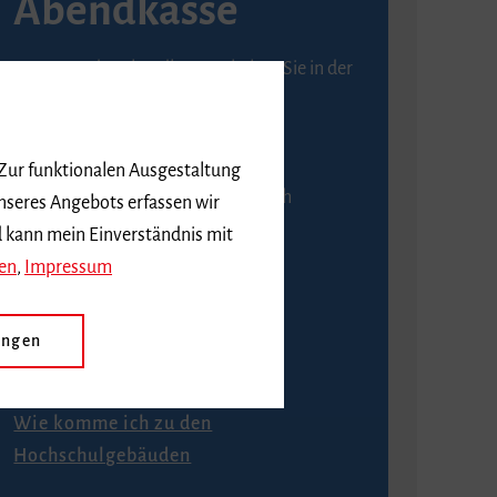
Abendkasse
Karten an der Abendkasse erhalten Sie in der
Regel ab einer Stunde vor
Veranstaltungsbeginn.
 Zur funktionalen Ausgestaltung
An der Abendkasse ist ausschließlich
nseres Angebots erfassen wir
Barzahlung möglich.
d kann mein Einverständnis mit
en
,
Impressum
ungen
Anfahrt
Wie komme ich zu den
Hochschulgebäuden