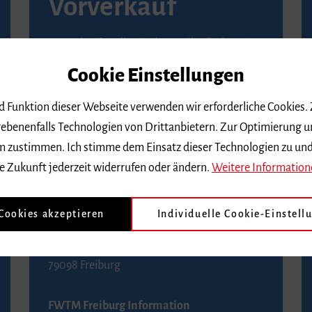
Vorverkauf
Vorverkaufsstellen in Ihrer Nähe finden Sie
auf der
Seite von Reservix
.
Cookie Einstellungen
BZ-Kartenservice Freiburg
nd Funktion dieser Webseite verwenden wir erforderliche Cookies.
Kaiser-Joseph-Straße 229
ebenenfalls Technologien von Drittanbietern. Zur Optimierung u
79098 Freiburg
 dem zustimmen. Ich stimme dem Einsatz dieser Technologien zu un
Telefon 0761 4968888 (Reservierungen sind
e Zukunft jederzeit widerrufen oder ändern.
Weitere Information
bis drei Tage vor einem Konzert möglich)
 Cookies akzeptieren
Individuelle Cookie-Einstell
FWTM Tourist-Information
Rathausplatz 2-4
79098 Freiburg
FWTM Freiburg Information