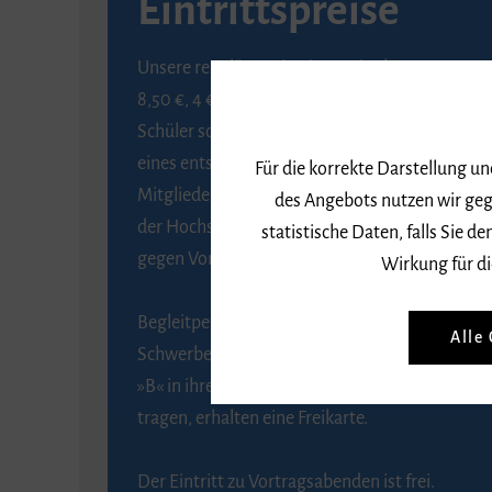
Eintrittspreise
Unsere regulären Eintrittspreise betragen
8,50 €, 4 € ermäßigt für Schülerinnen und
Schüler sowie Studierende gegen Vorlage
eines entsprechenden Nachweises, 6 € für
Für die korrekte Darstellung u
Mitglieder der Gesellschaft zur Förderung
des Angebots nutzen wir geg
der Hochschule für Musik Freiburg e. V.
statistische Daten, falls Sie
gegen Vorlage des Mitgliedsausweises.
Wirkung für di
Begleitpersonen von Menschen mit
Alle
Schwerbehinderung, die das Merkzeichen
»B« in ihrem Schwerbehindertenausweis
tragen, erhalten eine Freikarte.
Der Eintritt zu Vortragsabenden ist frei.