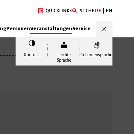
DE
EN
QUICKLINKS
SUCHE
ung
Personen
Veranstaltungen
Service
Kontrast
Leichte
Gebärdensprache
Sprache