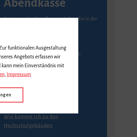
Abendkasse
Karten an der Abendkasse erhalten Sie in der
Regel ab einer Stunde vor
Veranstaltungsbeginn.
 Zur funktionalen Ausgestaltung
An der Abendkasse ist ausschließlich
nseres Angebots erfassen wir
Barzahlung möglich.
d kann mein Einverständnis mit
en
,
Impressum
ungen
Anfahrt
Wie komme ich zu den
Hochschulgebäuden