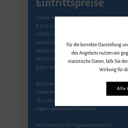
Eintrittspreise
Unsere regulären Eintrittspreise betragen
8,50 €, 4 € ermäßigt für Schülerinnen und
Schüler sowie Studierende gegen Vorlage
eines entsprechenden Nachweises, 6 € für
Für die korrekte Darstellung u
Mitglieder der Gesellschaft zur Förderung
des Angebots nutzen wir geg
der Hochschule für Musik Freiburg e. V.
statistische Daten, falls Sie
gegen Vorlage des Mitgliedsausweises.
Wirkung für di
Begleitpersonen von Menschen mit
Alle
Schwerbehinderung, die das Merkzeichen
»B« in ihrem Schwerbehindertenausweis
tragen, erhalten eine Freikarte.
Der Eintritt zu Vortragsabenden ist frei.