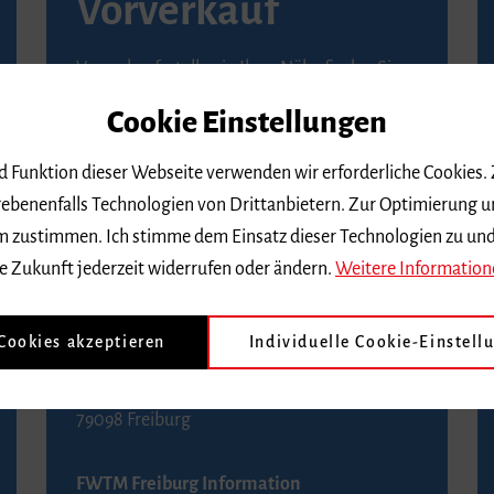
Vorverkauf
Vorverkaufsstellen in Ihrer Nähe finden Sie
auf der
Seite von Reservix
.
Cookie Einstellungen
BZ-Kartenservice Freiburg
nd Funktion dieser Webseite verwenden wir erforderliche Cookies.
Kaiser-Joseph-Straße 229
ebenenfalls Technologien von Drittanbietern. Zur Optimierung u
79098 Freiburg
 dem zustimmen. Ich stimme dem Einsatz dieser Technologien zu un
Telefon 0761 4968888 (Reservierungen sind
e Zukunft jederzeit widerrufen oder ändern.
Weitere Information
bis drei Tage vor einem Konzert möglich)
 Cookies akzeptieren
Individuelle Cookie-Einstell
FWTM Tourist-Information
Rathausplatz 2-4
79098 Freiburg
FWTM Freiburg Information