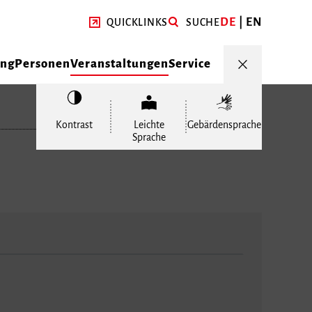
DE
EN
QUICKLINKS
SUCHE
ung
Personen
Veranstaltungen
Service
Kontrast
Leichte
Gebärdensprache
Sprache