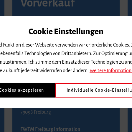
Vorverkauf
Vorverkaufsstellen in Ihrer Nähe finden Sie
auf der
Seite von Reservix
.
Cookie Einstellungen
BZ-Kartenservice Freiburg
nd Funktion dieser Webseite verwenden wir erforderliche Cookies.
Kaiser-Joseph-Straße 229
ebenenfalls Technologien von Drittanbietern. Zur Optimierung u
79098 Freiburg
 dem zustimmen. Ich stimme dem Einsatz dieser Technologien zu un
Telefon 0761 4968888 (Reservierungen sind
e Zukunft jederzeit widerrufen oder ändern.
Weitere Information
bis drei Tage vor einem Konzert möglich)
 Cookies akzeptieren
Individuelle Cookie-Einstell
FWTM Tourist-Information
Rathausplatz 2-4
79098 Freiburg
FWTM Freiburg Information