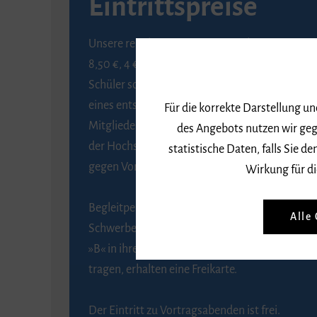
Eintrittspreise
Unsere regulären Eintrittspreise betragen
8,50 €, 4 € ermäßigt für Schülerinnen und
Schüler sowie Studierende gegen Vorlage
eines entsprechenden Nachweises, 6 € für
Für die korrekte Darstellung u
Mitglieder der Gesellschaft zur Förderung
des Angebots nutzen wir geg
der Hochschule für Musik Freiburg e. V.
statistische Daten, falls Sie
gegen Vorlage des Mitgliedsausweises.
Wirkung für di
Begleitpersonen von Menschen mit
Alle
Schwerbehinderung, die das Merkzeichen
»B« in ihrem Schwerbehindertenausweis
tragen, erhalten eine Freikarte.
Der Eintritt zu Vortragsabenden ist frei.