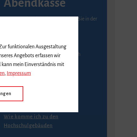
Abendkasse
Karten an der Abendkasse erhalten Sie in der
Regel ab einer Stunde vor
Veranstaltungsbeginn.
 Zur funktionalen Ausgestaltung
An der Abendkasse ist ausschließlich
nseres Angebots erfassen wir
Barzahlung möglich.
d kann mein Einverständnis mit
en
,
Impressum
ungen
Anfahrt
Wie komme ich zu den
Hochschulgebäuden