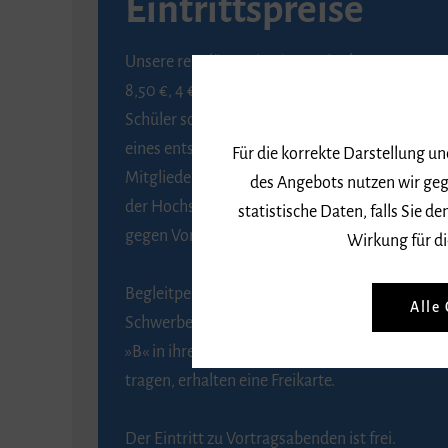
Eintrittspreise
Unsere regulären Eintrittspreise betragen
8,50 €, 4 € ermäßigt für Schülerinnen und
Schüler sowie Studierende gegen Vorlage
eines entsprechenden Nachweises, 6 € für
Für die korrekte Darstellung u
Mitglieder der Gesellschaft zur Förderung
des Angebots nutzen wir geg
der Hochschule für Musik Freiburg e. V.
statistische Daten, falls Sie
gegen Vorlage des Mitgliedsausweises.
Wirkung für di
Begleitpersonen von Menschen mit
Alle
Schwerbehinderung, die das Merkzeichen
»B« in ihrem Schwerbehindertenausweis
tragen, erhalten eine Freikarte.
Der Eintritt zu Vortragsabenden ist frei.