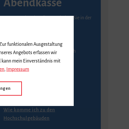
Abendkasse
Karten an der Abendkasse erhalten Sie in der
Regel ab einer Stunde vor
Veranstaltungsbeginn.
 Zur funktionalen Ausgestaltung
An der Abendkasse ist ausschließlich
nseres Angebots erfassen wir
Barzahlung möglich.
d kann mein Einverständnis mit
en
,
Impressum
ungen
Anfahrt
Wie komme ich zu den
Hochschulgebäuden