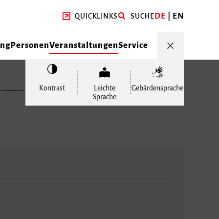
DE
EN
QUICKLINKS
SUCHE
ung
Personen
Veranstaltungen
Service
Kontrast
Leichte
Gebärdensprache
Sprache