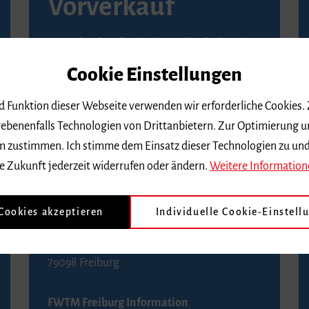
Vorverkauf
Vorverkaufsstellen in Ihrer Nähe finden Sie
auf der
Seite von Reservix
.
Cookie Einstellungen
BZ-Kartenservice Freiburg
nd Funktion dieser Webseite verwenden wir erforderliche Cookies.
Kaiser-Joseph-Straße 229
ebenenfalls Technologien von Drittanbietern. Zur Optimierung u
79098 Freiburg
 dem zustimmen. Ich stimme dem Einsatz dieser Technologien zu un
Telefon 0761 4968888 (Reservierungen sind
e Zukunft jederzeit widerrufen oder ändern.
Weitere Information
bis drei Tage vor einem Konzert möglich)
 Cookies akzeptieren
Individuelle Cookie-Einstell
FWTM Tourist-Information
Rathausplatz 2-4
79098 Freiburg
FWTM Freiburg Information