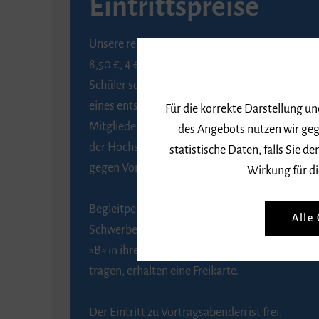
Eintrittspreise
Unsere regulären Eintrittspreise betragen
8,50 €, 4 € ermäßigt für Schülerinnen und
Schüler sowie Studierende gegen Vorlage
eines entsprechenden Nachweises, 6 € für
Für die korrekte Darstellung u
Mitglieder der Gesellschaft zur Förderung
des Angebots nutzen wir geg
der Hochschule für Musik Freiburg e. V.
statistische Daten, falls Sie
gegen Vorlage des Mitgliedsausweises.
Wirkung für di
Begleitpersonen von Menschen mit
Alle
Schwerbehinderung, die das Merkzeichen
»B« in ihrem Schwerbehindertenausweis
tragen, erhalten eine Freikarte.
Der Eintritt zu Vortragsabenden ist frei.