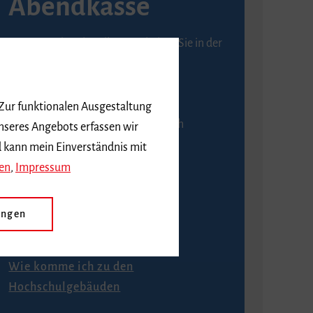
Abendkasse
Karten an der Abendkasse erhalten Sie in der
Regel ab einer Stunde vor
Veranstaltungsbeginn.
 Zur funktionalen Ausgestaltung
An der Abendkasse ist ausschließlich
nseres Angebots erfassen wir
Barzahlung möglich.
d kann mein Einverständnis mit
en
,
Impressum
ungen
Anfahrt
Wie komme ich zu den
Hochschulgebäuden