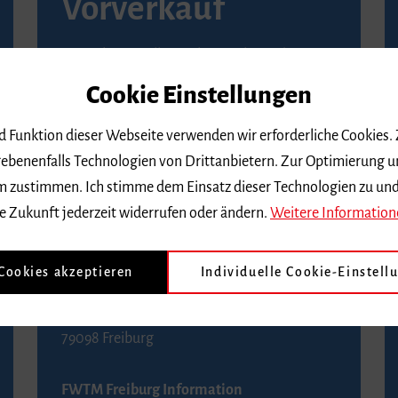
Vorverkauf
Vorverkaufsstellen in Ihrer Nähe finden Sie
auf der
Seite von Reservix
.
Cookie Einstellungen
BZ-Kartenservice Freiburg
nd Funktion dieser Webseite verwenden wir erforderliche Cookies.
Kaiser-Joseph-Straße 229
ebenenfalls Technologien von Drittanbietern. Zur Optimierung u
79098 Freiburg
 dem zustimmen. Ich stimme dem Einsatz dieser Technologien zu un
Telefon 0761 4968888 (Reservierungen sind
e Zukunft jederzeit widerrufen oder ändern.
Weitere Information
bis drei Tage vor einem Konzert möglich)
 Cookies akzeptieren
Individuelle Cookie-Einstell
FWTM Tourist-Information
Rathausplatz 2-4
79098 Freiburg
FWTM Freiburg Information