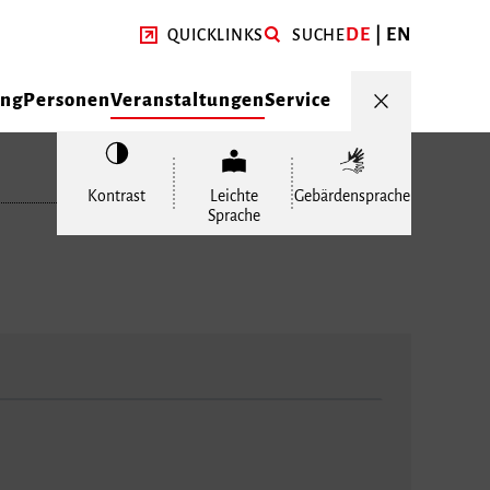
DE
EN
QUICKLINKS
SUCHE
ung
Personen
Veranstaltungen
Service
Kontrast
Leichte
Gebärdensprache
Sprache