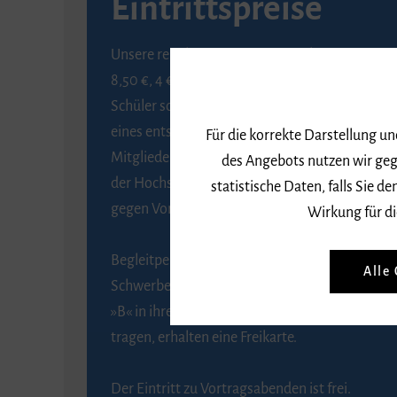
Eintrittspreise
Unsere regulären Eintrittspreise betragen
8,50 €, 4 € ermäßigt für Schülerinnen und
Schüler sowie Studierende gegen Vorlage
eines entsprechenden Nachweises, 6 € für
Für die korrekte Darstellung u
Mitglieder der Gesellschaft zur Förderung
des Angebots nutzen wir geg
der Hochschule für Musik Freiburg e. V.
statistische Daten, falls Sie
gegen Vorlage des Mitgliedsausweises.
Wirkung für di
Begleitpersonen von Menschen mit
Alle
Schwerbehinderung, die das Merkzeichen
»B« in ihrem Schwerbehindertenausweis
tragen, erhalten eine Freikarte.
Der Eintritt zu Vortragsabenden ist frei.