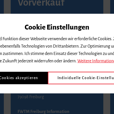
Vorverkauf
Vorverkaufsstellen in Ihrer Nähe finden Sie
auf der
Seite von Reservix
.
Cookie Einstellungen
BZ-Kartenservice Freiburg
nd Funktion dieser Webseite verwenden wir erforderliche Cookies.
Kaiser-Joseph-Straße 229
ebenenfalls Technologien von Drittanbietern. Zur Optimierung u
79098 Freiburg
 dem zustimmen. Ich stimme dem Einsatz dieser Technologien zu un
Telefon 0761 4968888 (Reservierungen sind
e Zukunft jederzeit widerrufen oder ändern.
Weitere Information
bis drei Tage vor einem Konzert möglich)
 Cookies akzeptieren
Individuelle Cookie-Einstell
FWTM Tourist-Information
Rathausplatz 2-4
79098 Freiburg
FWTM Freiburg Information