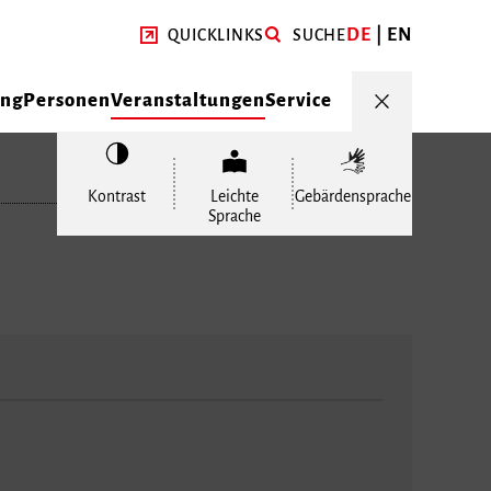
DE
EN
QUICKLINKS
SUCHE
ung
Personen
Veranstaltungen
Service
Kontrast
Leichte
Gebärdensprache
Sprache