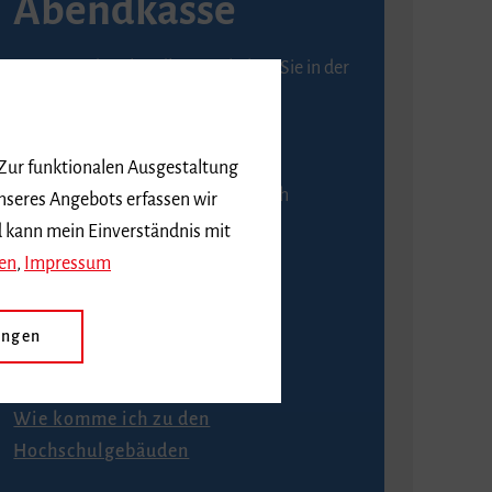
Abendkasse
Karten an der Abendkasse erhalten Sie in der
Regel ab einer Stunde vor
Veranstaltungsbeginn.
 Zur funktionalen Ausgestaltung
An der Abendkasse ist ausschließlich
nseres Angebots erfassen wir
Barzahlung möglich.
d kann mein Einverständnis mit
en
,
Impressum
ungen
Anfahrt
Wie komme ich zu den
Hochschulgebäuden