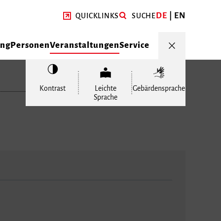
DE
EN
QUICKLINKS
SUCHE
ung
Personen
Veranstaltungen
Service
Kontrast
Leichte
Gebärdensprache
Sprache