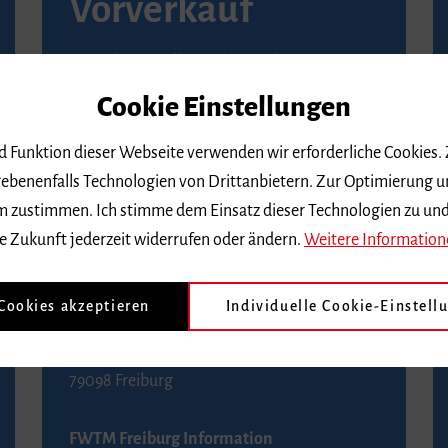
Vorverkauf
Vorverkaufsstellen in Ihrer Nähe finden Sie
auf der
Seite von Reservix
.
Cookie Einstellungen
BZ-Kartenservice Freiburg
nd Funktion dieser Webseite verwenden wir erforderliche Cookies.
Kaiser-Joseph-Straße 229
ebenenfalls Technologien von Drittanbietern. Zur Optimierung u
79098 Freiburg
 dem zustimmen. Ich stimme dem Einsatz dieser Technologien zu un
Telefon 0761 4968888 (Reservierungen sind
e Zukunft jederzeit widerrufen oder ändern.
Weitere Information
bis drei Tage vor einem Konzert möglich)
 Cookies akzeptieren
Individuelle Cookie-Einstell
FWTM Tourist-Information
Rathausplatz 2-4
79098 Freiburg
FWTM Freiburg Information