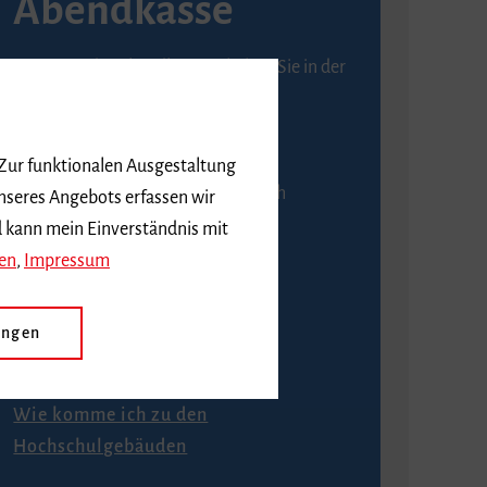
Abendkasse
Karten an der Abendkasse erhalten Sie in der
Regel ab einer Stunde vor
Veranstaltungsbeginn.
 Zur funktionalen Ausgestaltung
An der Abendkasse ist ausschließlich
nseres Angebots erfassen wir
Barzahlung möglich.
d kann mein Einverständnis mit
en
,
Impressum
ungen
Anfahrt
Wie komme ich zu den
Hochschulgebäuden