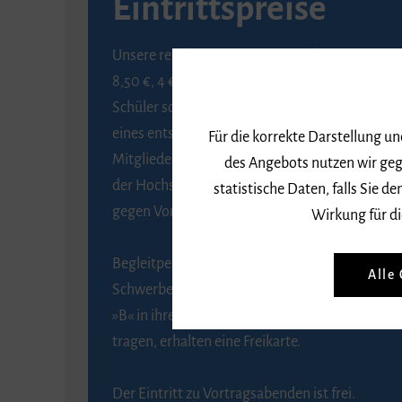
Eintrittspreise
Unsere regulären Eintrittspreise betragen
8,50 €, 4 € ermäßigt für Schülerinnen und
Schüler sowie Studierende gegen Vorlage
eines entsprechenden Nachweises, 6 € für
Für die korrekte Darstellung u
Mitglieder der Gesellschaft zur Förderung
des Angebots nutzen wir geg
der Hochschule für Musik Freiburg e. V.
statistische Daten, falls Sie
gegen Vorlage des Mitgliedsausweises.
Wirkung für di
Begleitpersonen von Menschen mit
Alle
Schwerbehinderung, die das Merkzeichen
»B« in ihrem Schwerbehindertenausweis
tragen, erhalten eine Freikarte.
Der Eintritt zu Vortragsabenden ist frei.