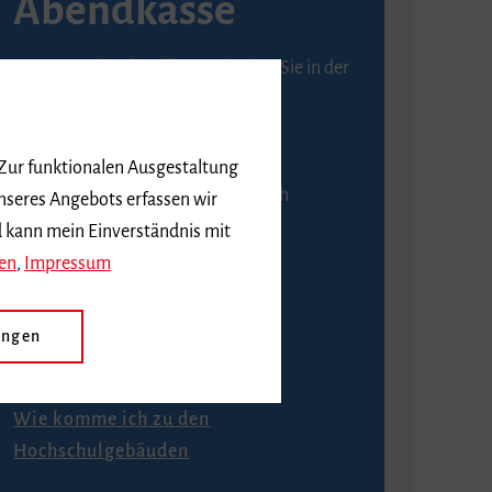
Abendkasse
Karten an der Abendkasse erhalten Sie in der
Regel ab einer Stunde vor
Veranstaltungsbeginn.
 Zur funktionalen Ausgestaltung
An der Abendkasse ist ausschließlich
nseres Angebots erfassen wir
Barzahlung möglich.
d kann mein Einverständnis mit
en
,
Impressum
ungen
Anfahrt
Wie komme ich zu den
Hochschulgebäuden