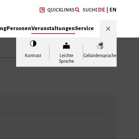
DE
EN
QUICKLINKS
SUCHE
ung
Personen
Veranstaltungen
Service
Kontrast
Leichte
Gebärdensprache
Sprache