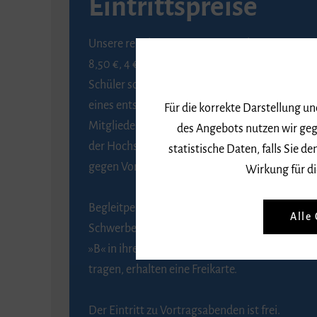
Eintrittspreise
Unsere regulären Eintrittspreise betragen
8,50 €, 4 € ermäßigt für Schülerinnen und
Schüler sowie Studierende gegen Vorlage
eines entsprechenden Nachweises, 6 € für
Für die korrekte Darstellung u
Mitglieder der Gesellschaft zur Förderung
des Angebots nutzen wir geg
der Hochschule für Musik Freiburg e. V.
statistische Daten, falls Sie
gegen Vorlage des Mitgliedsausweises.
Wirkung für di
Begleitpersonen von Menschen mit
Alle
Schwerbehinderung, die das Merkzeichen
»B« in ihrem Schwerbehindertenausweis
tragen, erhalten eine Freikarte.
Der Eintritt zu Vortragsabenden ist frei.