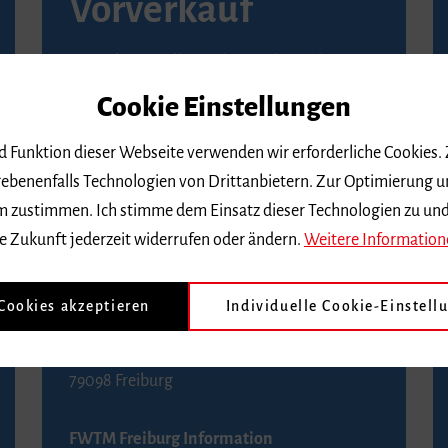
Vorverkauf
Vorverkaufsstellen in Ihrer Nähe finden Sie
auf der
Seite von Reservix
.
Cookie Einstellungen
BZ-Kartenservice Freiburg
nd Funktion dieser Webseite verwenden wir erforderliche Cookies.
Kaiser-Joseph-Straße 229
ebenenfalls Technologien von Drittanbietern. Zur Optimierung u
79098 Freiburg
 dem zustimmen. Ich stimme dem Einsatz dieser Technologien zu un
Telefon 0761 4968888 (Reservierungen sind
e Zukunft jederzeit widerrufen oder ändern.
Weitere Information
bis drei Tage vor einem Konzert möglich)
 Cookies akzeptieren
Individuelle Cookie-Einstell
FWTM Tourist-Information
Rathausplatz 2-4
79098 Freiburg
FWTM Freiburg Information