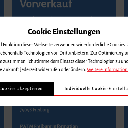
Vorverkauf
Vorverkaufsstellen in Ihrer Nähe finden Sie
auf der
Seite von Reservix
.
Cookie Einstellungen
BZ-Kartenservice Freiburg
nd Funktion dieser Webseite verwenden wir erforderliche Cookies.
Kaiser-Joseph-Straße 229
ebenenfalls Technologien von Drittanbietern. Zur Optimierung u
79098 Freiburg
 dem zustimmen. Ich stimme dem Einsatz dieser Technologien zu un
Telefon 0761 4968888 (Reservierungen sind
e Zukunft jederzeit widerrufen oder ändern.
Weitere Information
bis drei Tage vor einem Konzert möglich)
 Cookies akzeptieren
Individuelle Cookie-Einstell
FWTM Tourist-Information
Rathausplatz 2-4
79098 Freiburg
FWTM Freiburg Information