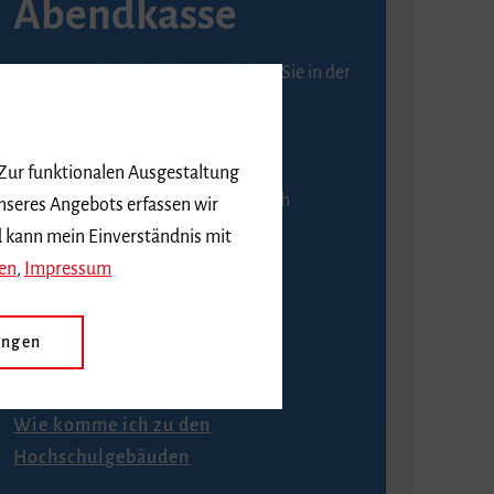
Abendkasse
Karten an der Abendkasse erhalten Sie in der
Regel ab einer Stunde vor
Veranstaltungsbeginn.
 Zur funktionalen Ausgestaltung
An der Abendkasse ist ausschließlich
nseres Angebots erfassen wir
Barzahlung möglich.
d kann mein Einverständnis mit
en
,
Impressum
ungen
Anfahrt
Wie komme ich zu den
Hochschulgebäuden