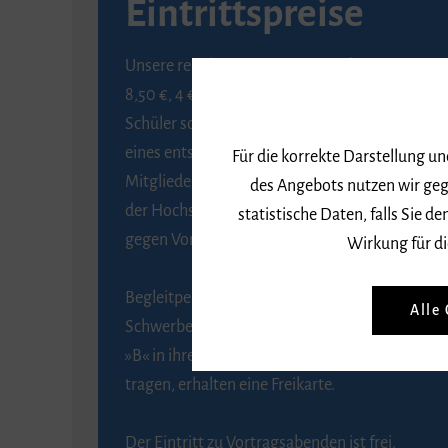
Eintrittspreise
Unsere regulären Eintrittspreise betragen
8,50 €, 4 € ermäßigt für Schülerinnen und
Schüler sowie Studierende gegen Vorlage
eines entsprechenden Nachweises, 6 € für
Für die korrekte Darstellung u
Mitglieder der Gesellschaft zur Förderung
des Angebots nutzen wir geg
der Hochschule für Musik Freiburg e. V.
statistische Daten, falls Sie
gegen Vorlage des Mitgliedsausweises.
Wirkung für di
Begleitpersonen von Menschen mit
Alle
Schwerbehinderung, die das Merkzeichen
»B« in ihrem Schwerbehindertenausweis
tragen, erhalten eine Freikarte.
Der Eintritt zu Vortragsabenden ist frei.