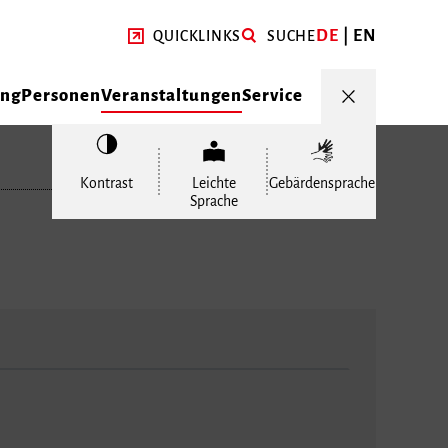
DE
EN
QUICKLINKS
SUCHE
ung
Personen
Veranstaltungen
Service
Kontrast
Leichte
Gebärdensprache
Sprache