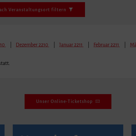
ach Veranstaltungsort filtern
210
Dezember 2210
Januar 2211
Februar 2211
Mä
tatt.
Unser Online-Ticketshop