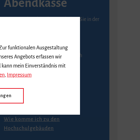
Abendkasse
Karten an der Abendkasse erhalten Sie in der
Regel ab einer Stunde vor
Veranstaltungsbeginn.
 Zur funktionalen Ausgestaltung
An der Abendkasse ist ausschließlich
nseres Angebots erfassen wir
Barzahlung möglich.
d kann mein Einverständnis mit
en
,
Impressum
ungen
Anfahrt
Wie komme ich zu den
Hochschulgebäuden