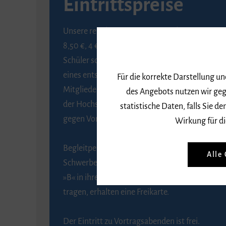
Eintrittspreise
Unsere regulären Eintrittspreise betragen
8,50 €, 4 € ermäßigt für Schülerinnen und
Schüler sowie Studierende gegen Vorlage
eines entsprechenden Nachweises, 6 € für
Für die korrekte Darstellung u
Mitglieder der Gesellschaft zur Förderung
des Angebots nutzen wir geg
der Hochschule für Musik Freiburg e. V.
statistische Daten, falls Sie
gegen Vorlage des Mitgliedsausweises.
Wirkung für di
Begleitpersonen von Menschen mit
Alle
Schwerbehinderung, die das Merkzeichen
»B« in ihrem Schwerbehindertenausweis
tragen, erhalten eine Freikarte.
Der Eintritt zu Vortragsabenden ist frei.