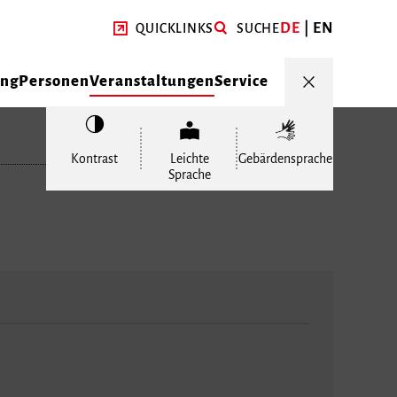
DE
EN
QUICKLINKS
SUCHE
ung
Personen
Veranstaltungen
Service
Kontrast
Leichte
Gebärdensprache
Sprache