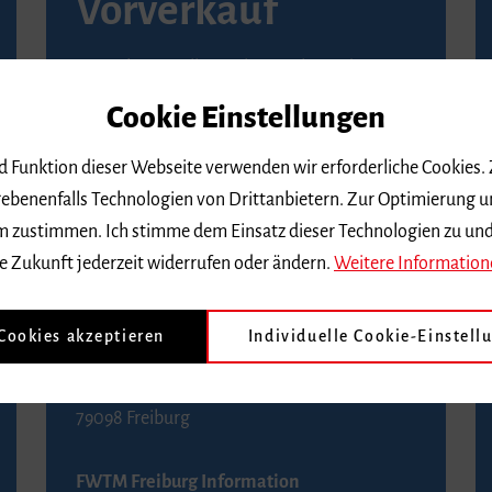
Vorverkauf
Vorverkaufsstellen in Ihrer Nähe finden Sie
auf der
Seite von Reservix
.
Cookie Einstellungen
BZ-Kartenservice Freiburg
nd Funktion dieser Webseite verwenden wir erforderliche Cookies.
Kaiser-Joseph-Straße 229
ebenenfalls Technologien von Drittanbietern. Zur Optimierung u
79098 Freiburg
 dem zustimmen. Ich stimme dem Einsatz dieser Technologien zu un
Telefon 0761 4968888 (Reservierungen sind
e Zukunft jederzeit widerrufen oder ändern.
Weitere Information
bis drei Tage vor einem Konzert möglich)
 Cookies akzeptieren
Individuelle Cookie-Einstell
FWTM Tourist-Information
Rathausplatz 2-4
79098 Freiburg
FWTM Freiburg Information