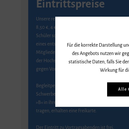
Eintrittspreise
Unsere regulären Eintrittspreise betragen
8,50 €, 4 € ermäßigt für Schülerinnen und
Schüler sowie Studierende gegen Vorlage
eines entsprechenden Nachweises, 6 € für
Für die korrekte Darstellung u
Mitglieder der Gesellschaft zur Förderung
des Angebots nutzen wir geg
der Hochschule für Musik Freiburg e. V.
statistische Daten, falls Sie
gegen Vorlage des Mitgliedsausweises.
Wirkung für di
Begleitpersonen von Menschen mit
Alle
Schwerbehinderung, die das Merkzeichen
»B« in ihrem Schwerbehindertenausweis
tragen, erhalten eine Freikarte.
Der Eintritt zu Vortragsabenden ist frei.