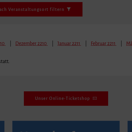
ach Veranstaltungsort filtern
210
Dezember 2210
Januar 2211
Februar 2211
Mä
tatt.
Unser Online-Ticketshop