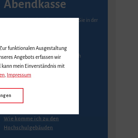
Abendkasse
Karten an der Abendkasse erhalten Sie in der
Regel ab einer Stunde vor
Veranstaltungsbeginn.
 Zur funktionalen Ausgestaltung
An der Abendkasse ist ausschließlich
nseres Angebots erfassen wir
Barzahlung möglich.
d kann mein Einverständnis mit
en
,
Impressum
ungen
Anfahrt
Wie komme ich zu den
Hochschulgebäuden