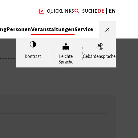
DE
EN
QUICKLINKS
SUCHE
ung
Personen
Veranstaltungen
Service
Kontrast
Leichte
Gebärdensprache
Sprache