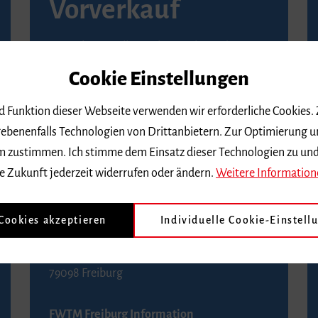
Vorverkauf
Vorverkaufsstellen in Ihrer Nähe finden Sie
auf der
Seite von Reservix
.
Cookie Einstellungen
BZ-Kartenservice Freiburg
nd Funktion dieser Webseite verwenden wir erforderliche Cookies.
Kaiser-Joseph-Straße 229
ebenenfalls Technologien von Drittanbietern. Zur Optimierung u
79098 Freiburg
 dem zustimmen. Ich stimme dem Einsatz dieser Technologien zu un
Telefon 0761 4968888 (Reservierungen sind
e Zukunft jederzeit widerrufen oder ändern.
Weitere Information
bis drei Tage vor einem Konzert möglich)
 Cookies akzeptieren
Individuelle Cookie-Einstell
FWTM Tourist-Information
Rathausplatz 2-4
79098 Freiburg
FWTM Freiburg Information