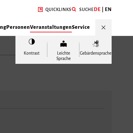
DE
EN
QUICKLINKS
SUCHE
ung
Personen
Veranstaltungen
Service
Kontrast
Leichte
Gebärdensprache
Sprache