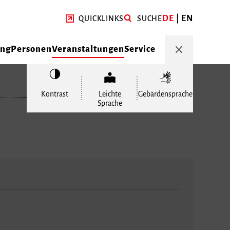
DE
EN
QUICKLINKS
SUCHE
ung
Personen
Veranstaltungen
Service
Kontrast
Leichte
Gebärdensprache
Sprache