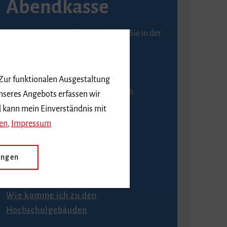
Abendkasse
Karten an der Abendkasse erhalten Sie in der
Regel ab einer Stunde vor
Veranstaltungsbeginn.
 Zur funktionalen Ausgestaltung
An der Abendkasse ist ausschließlich
nseres Angebots erfassen wir
Barzahlung möglich.
d kann mein Einverständnis mit
en
,
Impressum
ungen
Anfahrt
Wie komme ich zu den
Hochschulgebäuden