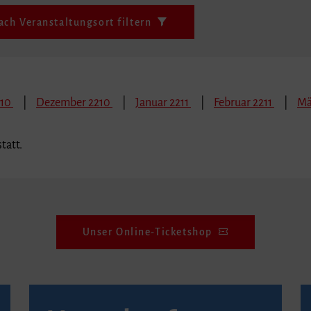
ach Veranstaltungsort filtern
210
Dezember 2210
Januar 2211
Februar 2211
Mä
tatt.
Unser Online-Ticketshop