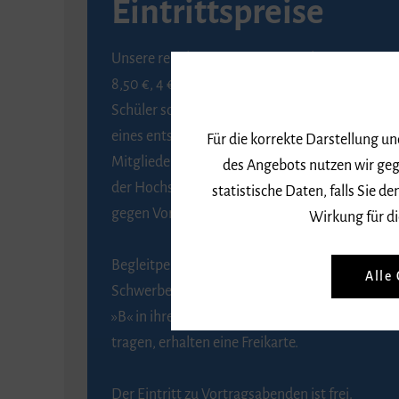
Eintrittspreise
Unsere regulären Eintrittspreise betragen
8,50 €, 4 € ermäßigt für Schülerinnen und
Schüler sowie Studierende gegen Vorlage
eines entsprechenden Nachweises, 6 € für
Für die korrekte Darstellung u
Mitglieder der Gesellschaft zur Förderung
des Angebots nutzen wir geg
der Hochschule für Musik Freiburg e. V.
statistische Daten, falls Sie
gegen Vorlage des Mitgliedsausweises.
Wirkung für di
Begleitpersonen von Menschen mit
Alle
Schwerbehinderung, die das Merkzeichen
»B« in ihrem Schwerbehindertenausweis
tragen, erhalten eine Freikarte.
Der Eintritt zu Vortragsabenden ist frei.