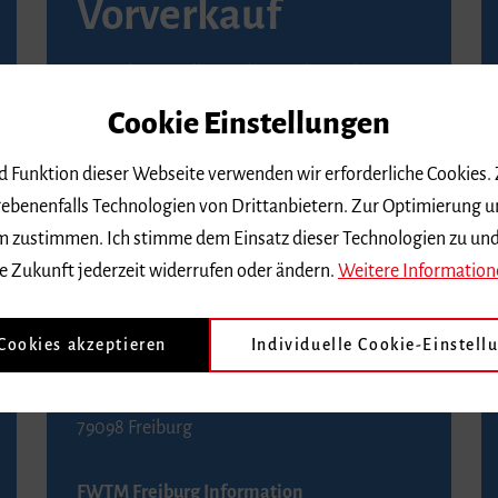
Vorverkauf
Vorverkaufsstellen in Ihrer Nähe finden Sie
auf der
Seite von Reservix
.
Cookie Einstellungen
BZ-Kartenservice Freiburg
nd Funktion dieser Webseite verwenden wir erforderliche Cookies.
Kaiser-Joseph-Straße 229
ebenenfalls Technologien von Drittanbietern. Zur Optimierung u
79098 Freiburg
 dem zustimmen. Ich stimme dem Einsatz dieser Technologien zu un
Telefon 0761 4968888 (Reservierungen sind
e Zukunft jederzeit widerrufen oder ändern.
Weitere Information
bis drei Tage vor einem Konzert möglich)
 Cookies akzeptieren
Individuelle Cookie-Einstell
FWTM Tourist-Information
Rathausplatz 2-4
79098 Freiburg
FWTM Freiburg Information