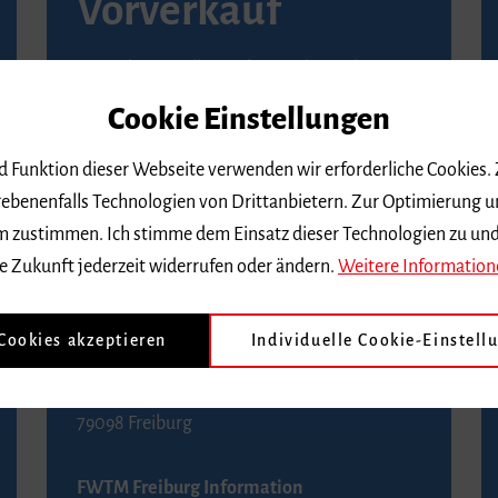
Vorverkauf
Vorverkaufsstellen in Ihrer Nähe finden Sie
auf der
Seite von Reservix
.
Cookie Einstellungen
BZ-Kartenservice Freiburg
nd Funktion dieser Webseite verwenden wir erforderliche Cookies.
Kaiser-Joseph-Straße 229
ebenenfalls Technologien von Drittanbietern. Zur Optimierung u
79098 Freiburg
 dem zustimmen. Ich stimme dem Einsatz dieser Technologien zu un
Telefon 0761 4968888 (Reservierungen sind
e Zukunft jederzeit widerrufen oder ändern.
Weitere Information
bis drei Tage vor einem Konzert möglich)
 Cookies akzeptieren
Individuelle Cookie-Einstell
FWTM Tourist-Information
Rathausplatz 2-4
79098 Freiburg
FWTM Freiburg Information