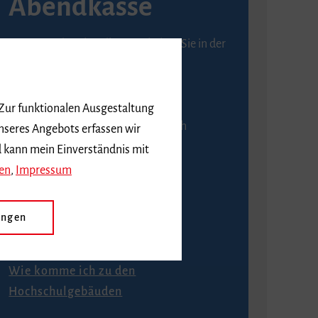
Abendkasse
Karten an der Abendkasse erhalten Sie in der
Regel ab einer Stunde vor
Veranstaltungsbeginn.
 Zur funktionalen Ausgestaltung
An der Abendkasse ist ausschließlich
nseres Angebots erfassen wir
Barzahlung möglich.
d kann mein Einverständnis mit
en
,
Impressum
ungen
Anfahrt
Wie komme ich zu den
Hochschulgebäuden