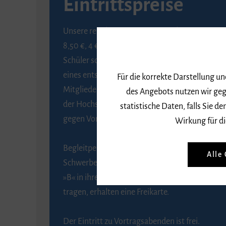
Eintrittspreise
Unsere regulären Eintrittspreise betragen
8,50 €, 4 € ermäßigt für Schülerinnen und
Schüler sowie Studierende gegen Vorlage
eines entsprechenden Nachweises, 6 € für
Für die korrekte Darstellung u
Mitglieder der Gesellschaft zur Förderung
des Angebots nutzen wir geg
der Hochschule für Musik Freiburg e. V.
statistische Daten, falls Sie
gegen Vorlage des Mitgliedsausweises.
Wirkung für di
Begleitpersonen von Menschen mit
Alle
Schwerbehinderung, die das Merkzeichen
»B« in ihrem Schwerbehindertenausweis
tragen, erhalten eine Freikarte.
Der Eintritt zu Vortragsabenden ist frei.