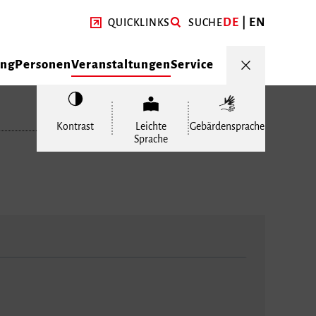
DE
EN
QUICKLINKS
SUCHE
ung
Personen
Veranstaltungen
Service
Kontrast
Leichte
Gebärdensprache
Sprache