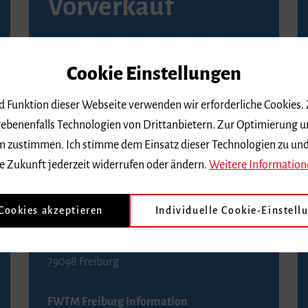
Vorverkauf
Vorverkaufsstellen in Ihrer Nähe finden Sie
auf der
Seite von Reservix
.
Cookie Einstellungen
BZ-Kartenservice Freiburg
nd Funktion dieser Webseite verwenden wir erforderliche Cookies.
Kaiser-Joseph-Straße 229
ebenenfalls Technologien von Drittanbietern. Zur Optimierung u
79098 Freiburg
 dem zustimmen. Ich stimme dem Einsatz dieser Technologien zu un
Telefon 0761 4968888 (Reservierungen sind
e Zukunft jederzeit widerrufen oder ändern.
Weitere Information
bis drei Tage vor einem Konzert möglich)
 Cookies akzeptieren
Individuelle Cookie-Einstell
FWTM Tourist-Information
Rathausplatz 2-4
79098 Freiburg
FWTM Freiburg Information