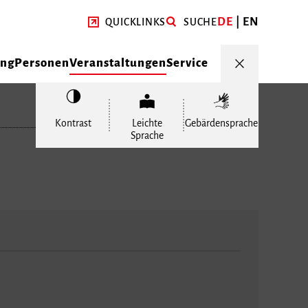
DE
EN
QUICKLINKS
SUCHE
ung
Personen
Veranstaltungen
Service
Kontrast
Leichte
Gebärdensprache
Sprache