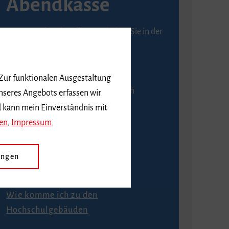
Abendkasse
Karten an der Abendkasse erhalten Sie in der
Regel ab einer Stunde vor
Veranstaltungsbeginn.
 Zur funktionalen Ausgestaltung
An der Abendkasse ist ausschließlich
nseres Angebots erfassen wir
Barzahlung möglich.
d kann mein Einverständnis mit
en
,
Impressum
ungen
Anfahrt
Wie komme ich zu den
Hochschulgebäuden