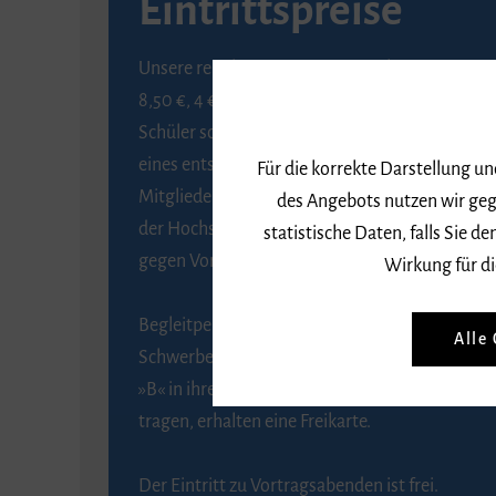
Eintrittspreise
Unsere regulären Eintrittspreise betragen
8,50 €, 4 € ermäßigt für Schülerinnen und
Schüler sowie Studierende gegen Vorlage
eines entsprechenden Nachweises, 6 € für
Für die korrekte Darstellung u
Mitglieder der Gesellschaft zur Förderung
des Angebots nutzen wir geg
der Hochschule für Musik Freiburg e. V.
statistische Daten, falls Sie
gegen Vorlage des Mitgliedsausweises.
Wirkung für di
Begleitpersonen von Menschen mit
Alle
Schwerbehinderung, die das Merkzeichen
»B« in ihrem Schwerbehindertenausweis
tragen, erhalten eine Freikarte.
Der Eintritt zu Vortragsabenden ist frei.