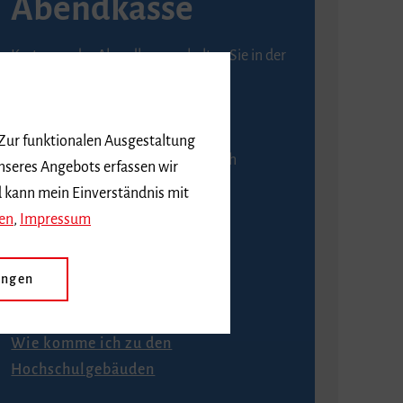
Abendkasse
Karten an der Abendkasse erhalten Sie in der
Regel ab einer Stunde vor
Veranstaltungsbeginn.
 Zur funktionalen Ausgestaltung
An der Abendkasse ist ausschließlich
nseres Angebots erfassen wir
Barzahlung möglich.
d kann mein Einverständnis mit
en
,
Impressum
ungen
Anfahrt
Wie komme ich zu den
Hochschulgebäuden