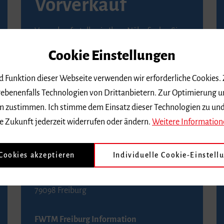
Vorverkauf
Vorverkaufsstellen in Ihrer Nähe finden Sie
auf der
Seite von Reservix
.
Cookie Einstellungen
BZ-Kartenservice Freiburg
nd Funktion dieser Webseite verwenden wir erforderliche Cookies.
Kaiser-Joseph-Straße 229
ebenenfalls Technologien von Drittanbietern. Zur Optimierung u
79098 Freiburg
 dem zustimmen. Ich stimme dem Einsatz dieser Technologien zu un
Telefon 0761 4968888 (Reservierungen sind
e Zukunft jederzeit widerrufen oder ändern.
Weitere Information
bis drei Tage vor einem Konzert möglich)
 Cookies akzeptieren
Individuelle Cookie-Einstell
FWTM Tourist-Information
Rathausplatz 2-4
79098 Freiburg
FWTM Freiburg Information