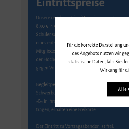
Eintrittspreise
Unsere regulären Eintrittspreise betragen
8,50 €, 4 € ermäßigt für Schülerinnen und
Schüler sowie Studierende gegen Vorlage
eines entsprechenden Nachweises, 6 € für
Für die korrekte Darstellung u
Mitglieder der Gesellschaft zur Förderung
des Angebots nutzen wir geg
der Hochschule für Musik Freiburg e. V.
statistische Daten, falls Sie
gegen Vorlage des Mitgliedsausweises.
Wirkung für di
Begleitpersonen von Menschen mit
Alle
Schwerbehinderung, die das Merkzeichen
»B« in ihrem Schwerbehindertenausweis
tragen, erhalten eine Freikarte.
Der Eintritt zu Vortragsabenden ist frei.