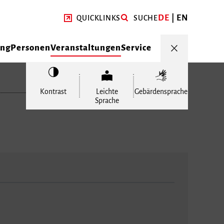
DE
EN
QUICKLINKS
SUCHE
ung
Personen
Veranstaltungen
Service
Kontrast
Leichte
Gebärdensprache
Sprache