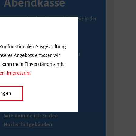
Abendkasse
Karten an der Abendkasse erhalten Sie in der
Regel ab einer Stunde vor
Veranstaltungsbeginn.
 Zur funktionalen Ausgestaltung
An der Abendkasse ist ausschließlich
nseres Angebots erfassen wir
Barzahlung möglich.
d kann mein Einverständnis mit
en
,
Impressum
ungen
Anfahrt
Wie komme ich zu den
Hochschulgebäuden