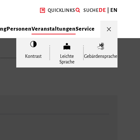
DE
EN
QUICKLINKS
SUCHE
ung
Personen
Veranstaltungen
Service
Kontrast
Leichte
Gebärdensprache
Sprache