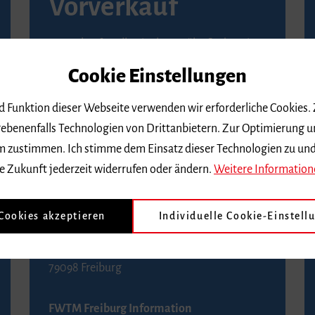
Vorverkauf
Vorverkaufsstellen in Ihrer Nähe finden Sie
auf der
Seite von Reservix
.
Cookie Einstellungen
BZ-Kartenservice Freiburg
nd Funktion dieser Webseite verwenden wir erforderliche Cookies.
Kaiser-Joseph-Straße 229
ebenenfalls Technologien von Drittanbietern. Zur Optimierung u
79098 Freiburg
 dem zustimmen. Ich stimme dem Einsatz dieser Technologien zu un
Telefon 0761 4968888 (Reservierungen sind
e Zukunft jederzeit widerrufen oder ändern.
Weitere Information
bis drei Tage vor einem Konzert möglich)
 Cookies akzeptieren
Individuelle Cookie-Einstell
FWTM Tourist-Information
Rathausplatz 2-4
79098 Freiburg
FWTM Freiburg Information