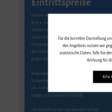
Eintrittspreise
Unsere regulären Eintrittspreise betragen
8,50 €, 4 € ermäßigt für Schülerinnen und
Schüler sowie Studierende gegen Vorlage
eines entsprechenden Nachweises, 6 € für
Für die korrekte Darstellung u
Mitglieder der Gesellschaft zur Förderung
des Angebots nutzen wir geg
der Hochschule für Musik Freiburg e. V.
statistische Daten, falls Sie
gegen Vorlage des Mitgliedsausweises.
Wirkung für di
Begleitpersonen von Menschen mit
Alle
Schwerbehinderung, die das Merkzeichen
»B« in ihrem Schwerbehindertenausweis
tragen, erhalten eine Freikarte.
Der Eintritt zu Vortragsabenden ist frei.